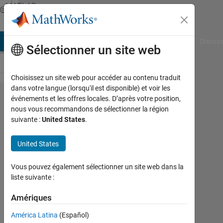
Passer au contenu
MATLAB
Answers
AB Answers
File Exchange
Cody
AI Chat Playground
Discuss
Sélectionner un site web
Choisissez un site web pour accéder au contenu traduit
dans votre langue (lorsqu'il est disponible) et voir les
Using
événements et les offres locales. D’après votre position,
nous vous recommandons de sélectionner la région
Regex to
suivante :
United States
.
get strings
with
United States
whitespace
Vous pouvez également sélectionner un site web dans la
within
liste suivante :
them.
Amériques
Ajpaezm
América Latina
(Español)