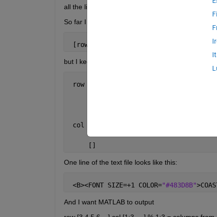
E
all the lines starting with '<B>' using the command 
F
So far I have typed this code,
F
I
 [row,col]=find(strncmpi(
'outchar'
, 
'<
I
but I keep getting empty brackets:
L
 row =
     []
 col =
     []
One line of the text file looks like this:
 <B><FONT SIZE=+1 COLOR=
"#483D8B"
>COAS
And I want MATLAB to output
row [3 4 5 6 ...] col [1:3 ....] % 1:3 = columns from 