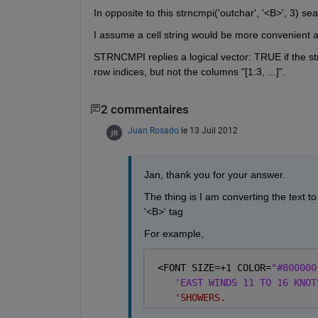
In opposite to this strncmpi('outchar', '<B>', 3) sea
I assume a cell string would be more convenient a
STRNCMPI replies a logical vector: TRUE if the st
row indices, but not the columns "[1:3, ...]".
2 commentaires
Juan Rosado
le 13 Juil 2012
Jan, thank you for your answer.
The thing is I am converting the text to
'<B>' tag
For example,
 <FONT SIZE=+1 COLOR=
"#800000
'EAST WINDS 11 TO 16 KNOT
'SHOWERS.