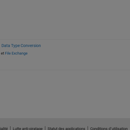
Data Type Conversion
et
File Exchange
alité
Lutte anti-piratage
Statut des applications
Conditions d՚utilisation