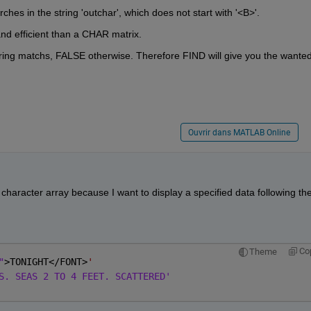
rches in the string 'outchar', which does not start with '<B>'.
nd efficient than a CHAR matrix.
ring matchs, FALSE otherwise. Therefore FIND will give you the wanted
Ouvrir dans MATLAB Online
 character array because I want to display a specified data following the
Co
Theme
"
>TONIGHT</FONT>
'
S. SEAS 2 TO 4 FEET. SCATTERED'