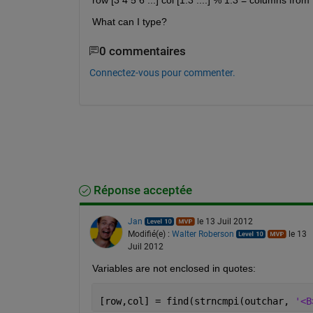
What can I type?
0 commentaires
Connectez-vous pour commenter.
Réponse acceptée
Jan
le 13 Juil 2012
Modifié(e) :
Walter Roberson
le 13
Juil 2012
Variables are not enclosed in quotes:
[row,col] = find(strncmpi(outchar, 
'<B