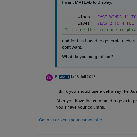
I want MATLAB to display,
     winds: 
'EAST WINDS 11 TO
     waves: 
'SEAS 2 TO 4 FEET
% divide the sentence in phra
and for this I need to generate a char
dont want.
What do you suggest me?
F.
le 13 Juil 2012
I think you should use a cell array like Ja
After you have the command regexp to give y
you’ll have your columns.
Connectez-vous pour commenter.