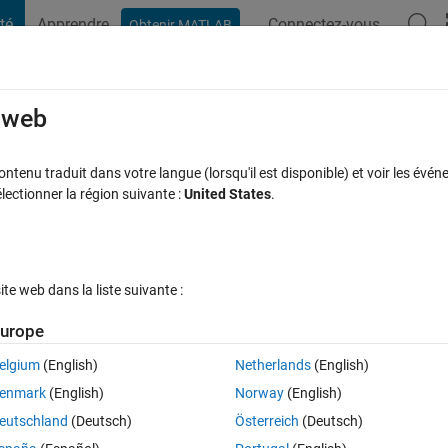
té
Apprendre
Connectez-vous
Obtenir MATLAB
t Playground
Discussions
Compétitions
Blogs
Publication
rcourir
FAQ MATLAB
Plus
e web
)
tenu traduit dans votre langue (lorsqu'il est disponible) et voir les événe
ctionner la région suivante :
United States
.
ponse acceptée
14 Vues (30 jours)
e web dans la liste suivante :
urope
elgium
(English)
Netherlands
(English)
1 vote
Ouvrir dans MATLAB Online
enmark
(English)
Norway
(English)
eutschland
(Deutsch)
Österreich
(Deutsch)
racter array (38x343 char) using 'char' and I am triying to find the indices