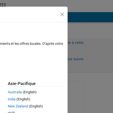
Plus
Connectez-vous pour répondre à cette
ments et les offres locales. D’après votre
question.
Partager
Connectez-vous pour suivre
l’activité
Asie-Pacifique
Question posée :
Australia
(English)
Juan Rosado
India
(English)
le 12 Juil 2012
New Zealand
(English)
Acceptée :
 of 