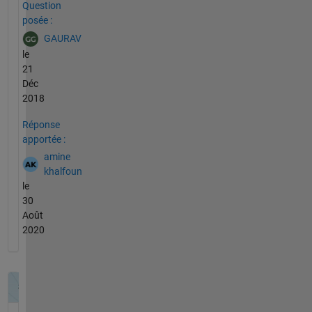
Question
posée :
GAURAV
le
21
Déc
2018
Réponse
apportée :
amine
khalfoun
le
30
Août
2020