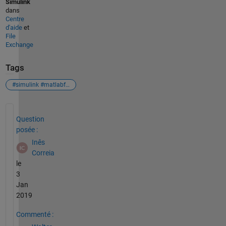
Simulink
dans
Centre
d'aide
et
File
Exchange
Tags
#simulink #matlabfunction #mxarray
Voir également
Question
posée :
Inês
Correia
le
3
Jan
2019
Commenté :