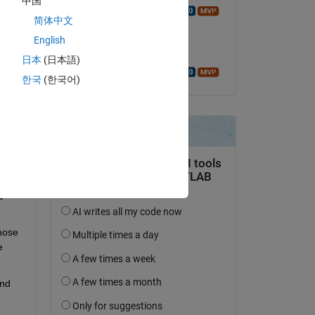
中国
Walter Roberson
简体中文
le 2 Fév 2019
English
Acceptée :
日本
(日本語)
Walter Roberson
한국
(한국어)
uestion.
’activité
hose 
 
nd 