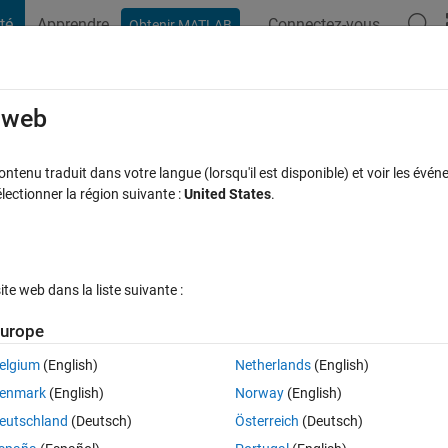
té
Apprendre
Connectez-vous
Obtenir MATLAB
t Playground
Discussions
Compétitions
Blogs
Publication
rcourir
FAQ MATLAB
Plus
e web
 in Serial port
tenu traduit dans votre langue (lorsqu'il est disponible) et voir les événe
ctionner la région suivante :
United States
.
 acceptée
Mise à jour 2 Fév 2019
13 Vues (30 jours)
e web dans la liste suivante :
urope
elgium
(English)
Netherlands
(English)
0 votes
enmark
(English)
Norway
(English)
 sound card or receive signal by microphone and see it on MATLAB, is th
eutschland
(Deutsch)
Österreich
(Deutsch)