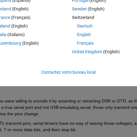
spaña
(Español)
Portugal
(English)
inland
(English)
Sweden
(English)
rance
(Français)
Switzerland
reland
(English)
Deutsch
talia
(Italiano)
English
Connectez-vous pour répondre à cette q
uxembourg
(English)
Français
United Kingdom
(English)
Partager
Connectez-vous pour suivre l
Contactez votre bureau local
0 votes
u were willing to encode it by asserting or retracting DSR or DTR, as t
 true serial port and not USB emulating serial: those only transmit one
ime the pins change.
L transmit pins, serial drivers have no way of seeing those voltages, a
t, 7 or more data bits, and then stop bit.