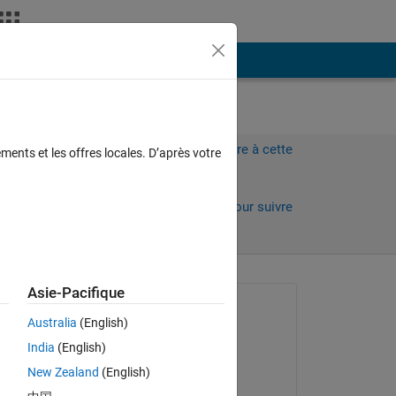
Plus
Connectez-vous pour répondre à cette
ments et les offres locales. D’après votre
question.
Partager
Connectez-vous pour suivre
l’activité
Asie-Pacifique
Question posée :
Australia
(English)
Majid kh
India
(English)
le 2 Fév 2019
ere 
New Zealand
(English)
Réponse apportée :