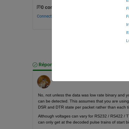
E
0 commentaires
F
Connectez-vous pour commenter.
F
I
I
L
Réponse acceptée
Walter Roberson
le 2 Fév 2019
No, not unless the data was low rate binary and yo
can be detected. This assumes that you are using a
DSR and DTR state per packet rather than each t
Although voltages can vary for RS232 / RS422 / TT
can only get at the decoded pulse trains of start bi