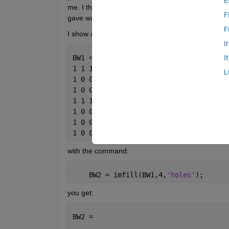
E
me. I thank the contributors for them but the opti
F
gave was probably not a good one.
F
I show another example. If:
I
BW1 = logical([1 0 0 0 0 0 0 0
I
1 1 1 1 1 0 0 0
L
1 0 0 0 1 0 1 0
1 0 0 0 1 1 1 0
1 1 1 1 0 1 1 1
1 0 0 1 1 0 1 0
1 0 0 0 1 0 1 0
1 0 0 0 1 1 1 0]);
with the command:
    BW2 = imfill(BW1,4,
'holes'
);
you get:
BW2 =