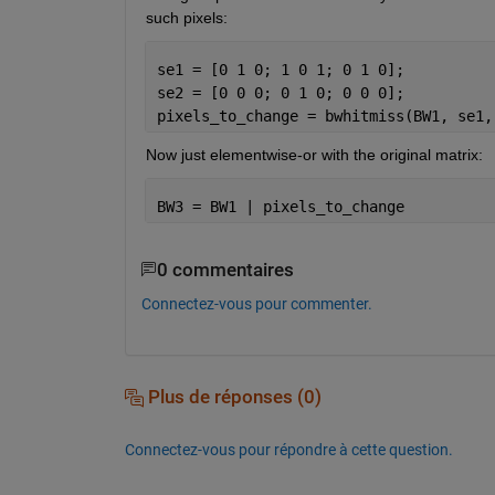
such pixels:
se1 = [0 1 0; 1 0 1; 0 1 0];
se2 = [0 0 0; 0 1 0; 0 0 0];
pixels_to_change = bwhitmiss(BW1, se1,
Now just elementwise-or with the original matrix:
BW3 = BW1 | pixels_to_change
0 commentaires
Connectez-vous pour commenter.
Plus de réponses (0)
Connectez-vous pour répondre à cette question.