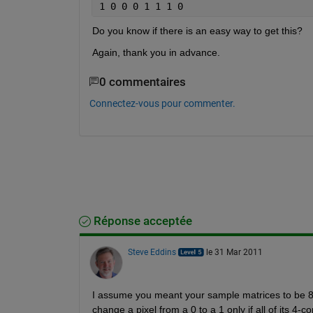
1 0 0 0 1 1 1 0
Do you know if there is an easy way to get this?
Again, thank you in advance.
0 commentaires
Connectez-vous pour commenter.
Réponse acceptée
Steve Eddins
le 31 Mar 2011
I assume you meant your sample matrices to be 8-by-
change a pixel from a 0 to a 1 only if all of its 4