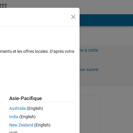
Plus
Connectez-vous pour répondre à cette
ments et les offres locales. D’après votre
question.
Partager
Connectez-vous pour suivre
l’activité
Asie-Pacifique
Question posée :
Australia
(English)
Julia
India
(English)
le 31 Mar 2011
New Zealand
(English)
Acceptée :