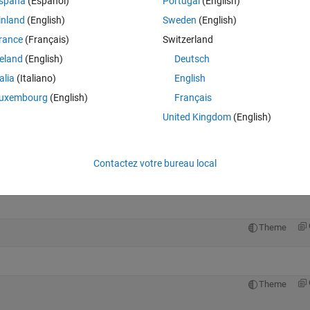
spaña
(Español)
Portugal
(English)
on chosen does not give exactly what I need. The example matrix that I 
inland
(English)
Sweden
(English)
rance
(Français)
Switzerland
reland
(English)
Deutsch
Theme
talia
(Italiano)
English
uxembourg
(English)
Français
United Kingdom
(English)
Contactez votre bureau local
Theme
Theme