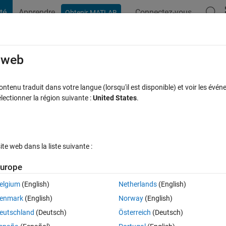
té
Apprendre
Connectez-vous
Obtenir MATLAB
t Playground
Discussions
Compétitions
Blogs
Publication
rcourir
FAQ MATLAB
Plus
e web
ely
tenu traduit dans votre langue (lorsqu'il est disponible) et voir les événe
ctionner la région suivante :
United States
.
cceptée
56 Vues (30 jours)
e web dans la liste suivante :
urope
elgium
(English)
Netherlands
(English)
0 votes
Ouvrir dans MATLAB Online
enmark
(English)
Norway
(English)
eutschland
(Deutsch)
Österreich
(Deutsch)
onnected cells. Several comments about the use of 'imfill' were given to 