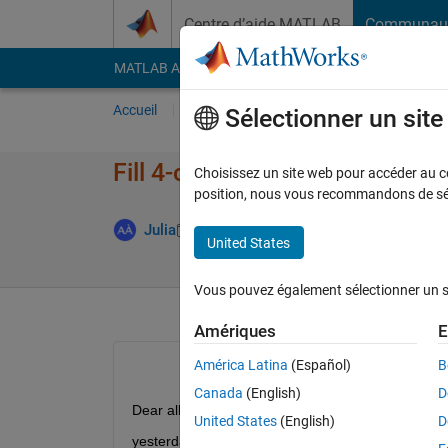
Passer au contenu
Centre d’aide MATLAB
Communau
MATLAB Answers
File Exchange
Cody
AI Cha
Accueil
Poser une question
Répondre
Pa
Sélectionner un sit
Fill 4-connected cells exclusiv
Choisissez un site web pour accéder au con
position, nous vous recommandons de séle
Réponse a
Julia
31 Mar 2011
1 Réponse
United States
Vous pouvez également sélectionner un sit
Amériques
E
América Latina
(Español)
B
Canada
(English)
D
Dear all,
United States
(English)
D
yesterday a asked a question about how to fill 4-c