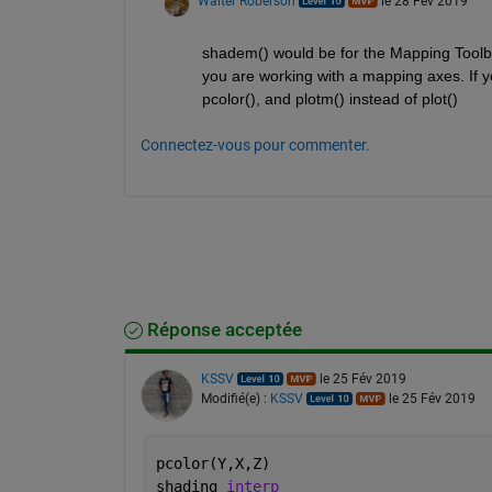
Walter Roberson
le 28 Fév 2019
shadem() would be for the Mapping Toolbox
you are working with a mapping axes. If y
pcolor(), and plotm() instead of plot()
Connectez-vous pour commenter.
Réponse acceptée
KSSV
le 25 Fév 2019
Modifié(e) :
KSSV
le 25 Fév 2019
pcolor(Y,X,Z)
shading 
interp 