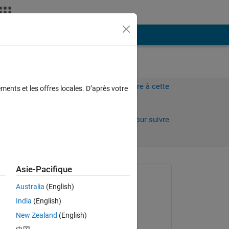
Plus
Connectez-vous pour répondre à cette
ments et les offres locales. D’après votre
question.
Partager
Connectez-vous pour suivre
l’activité
 anciens
Asie-Pacifique
Question posée :
Australia
(English)
P_L
India
(English)
le 24 Fév 2019
New Zealand
(English)
Commenté :