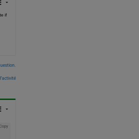
 if 
uestion.
’activité
Copy