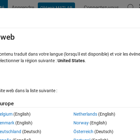
té
Apprendre
Connectez-vous
Obtenir MATLAB
t Playground
Discussions
Compétitions
Blogs
Publication
rcourir
FAQ MATLAB
Plus
e web
tenu traduit dans votre langue (lorsqu'il est disponible) et voir les événe
ctionner la région suivante :
United States
.
ceptée
Mise à jour 28 Fév 2019
22 Vues (30 jours)
e web dans la liste suivante :
Afficher commentaires plus
urope
elgium
(English)
Netherlands
(English)
0 votes
enmark
(English)
Norway
(English)
 it for a very important project. I am hoping to use a .grd file to plot a 
eutschland
(Deutsch)
Österreich
(Deutsch)
 data (my results) over it.  However, I am really struggling to plot the 