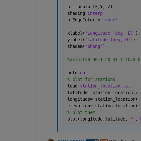
h = pcolor(X,Y, Z);
shading 
interp
h.EdgeColor = 
'none'
;
xlabel(
'Longitude (deg, E)'
);
ylabel(
'Latitude (deg, N)'
)
shadem(
'phong'
)
%axis([30 30.1 40 41.1 10.9 0
hold 
on 
% plot for stations
load 
station_location.txt
latitude= station_location(:,
longitude= station_location(:
elevation= station_location(:
% plot them 
plot(longitude,latitude,
'^'
,
'