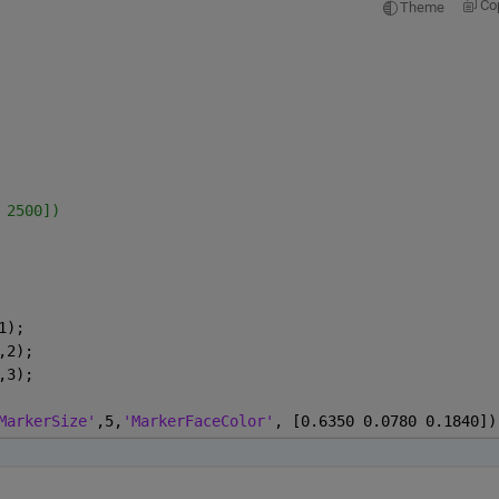
Co
Theme
 2500])
1);
,2);
,3);
MarkerSize'
,5,
'MarkerFaceColor'
, [0.6350 0.0780 0.1840])