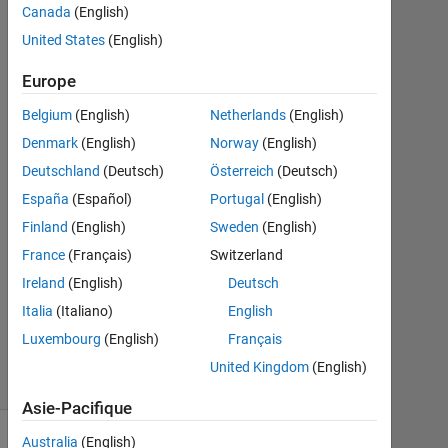
Canada
(English)
13
United States
(English)
Mar
2019
Europe
2
Réponses
Belgium
(English)
Netherlands
(English)
Denmark
(English)
Norway
(English)
Réponse
Deutschland
(Deutsch)
Österreich
(Deutsch)
acceptée
España
(Español)
Portugal
(English)
Mise
Finland
(English)
Sweden
(English)
à
France
(Français)
Switzerland
jour
Ireland
(English)
Deutsch
17
Italia
(Italiano)
English
Juil
2024
Luxembourg
(English)
Français
20 Vues
United Kingdom
(English)
(30 jours)
Asie-Pacifique
Australia
(English)