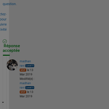
question.
tez-
pour
uivre
tivité
Réponse
acceptée
madhan
ravi
le 13
Mar 2019
Modifié(e) :
madhan
ravi
le 13
Mar 2019