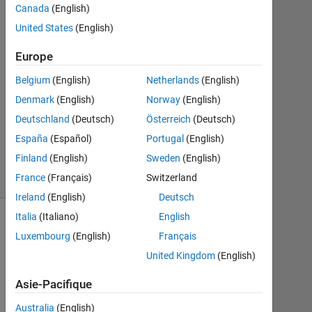
Canada
(English)
2019
13
United States
(English)
Réponses
Europe
Mise
Belgium
(English)
Netherlands
(English)
à
Denmark
(English)
Norway
(English)
jour
3
Deutschland
(Deutsch)
Österreich
(Deutsch)
Juin
España
(Español)
Portugal
(English)
2026
Finland
(English)
Sweden
(English)
66 Vues
France
(Français)
Switzerland
(30 jours)
Ireland
(English)
Deutsch
Italia
(Italiano)
English
Afficher
Luxembourg
(English)
Français
commentaires
United Kingdom
(English)
plus
anciens
Asie-Pacifique
Australia
(English)