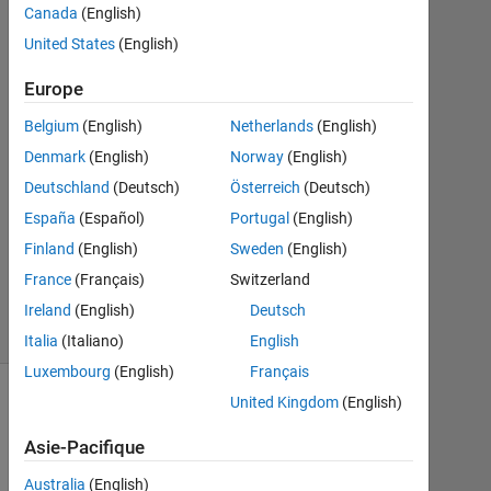
Canada
(English)
1
Réponse
United States
(English)
Europe
Réponse
acceptée
Belgium
(English)
Netherlands
(English)
Denmark
(English)
Norway
(English)
Mise
à
Deutschland
(Deutsch)
Österreich
(Deutsch)
jour
España
(Español)
Portugal
(English)
7
Finland
(English)
Sweden
(English)
Sep
France
(Français)
Switzerland
2019
8 Vues
Ireland
(English)
Deutsch
(30 jours)
Italia
(Italiano)
English
Luxembourg
(English)
Français
United Kingdom
(English)
Asie-Pacifique
Australia
(English)