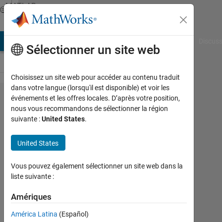
Passer au contenu
MATLAB
Answers
AB Answers
File Exchange
Cody
AI Chat Playground
Discuss
Sélectionner un site web
Choisissez un site web pour accéder au contenu traduit
dans votre langue (lorsqu'il est disponible) et voir les
Feature
événements et les offres locales. D’après votre position,
nous vous recommandons de sélectionner la région
Exctraction
suivante :
United States
.
using
GoogLeNet
United States
with SVM
Vous pouvez également sélectionner un site web dans la
liste suivante :
ssk
Amériques
19
Mar
América Latina
(Español)
2019