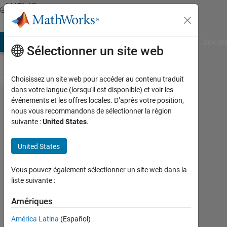
Passer au contenu
MATLAB
Answers
AB Answers
File Exchange
Cody
AI Chat Playground
Discuss
Sélectionner un site web
Choisissez un site web pour accéder au contenu traduit
dans votre langue (lorsqu'il est disponible) et voir les
Error
événements et les offres locales. D’après votre position,
nous vous recommandons de sélectionner la région
shading -
suivante :
United States
.
mobile
rover -
United States
Arduino
Vous pouvez également sélectionner un site web dans la
Engineering
liste suivante :
Kit
Amériques
Anthony
América Latina
(Español)