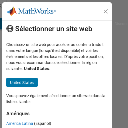
Passer au contenu
MATLAB
Answers
AB Answers
File Exchange
Cody
AI Chat Playground
Discuss
Sélectionner un site web
Choisissez un site web pour accéder au contenu traduit
dans votre langue (lorsqu'il est disponible) et voir les
Identify
événements et les offres locales. D’après votre position,
nous vous recommandons de sélectionner la région
the
suivante :
United States
.
nonzero
pixels
United States
Vous pouvez également sélectionner un site web dans la
Gina
liste suivante :
Carts
1
Amériques
Avr
2019
América Latina
(Español)