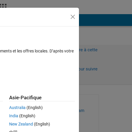
Plus
Connectez-vous pour répondre à cette
ments et les offres locales. D’après votre
question.
Partager
Connectez-vous pour suivre
l’activité
Asie-Pacifique
Question posée :
Australia
(English)
MathWorks Support Team
India
(English)
le 15 Avr 2019
New Zealand
(English)