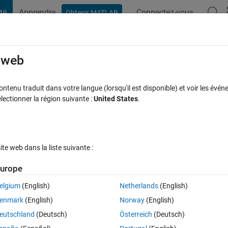
té
Apprendre
Connectez-vous
Obtenir MATLAB
t Playground
Discussions
Compétitions
Blogs
Publication
rcourir
FAQ MATLAB
Plus
e web
all a MATLAB Update manually?
tenu traduit dans votre langue (lorsqu'il est disponible) et voir les événe
ctionner la région suivante :
United States
.
Réponse acceptée
Mise à jour 14 Avr 2023
1 Réponse
e web dans la liste suivante :
urope
elgium
(English)
Netherlands
(English)
2 votes
enmark
(English)
Norway
(English)
pdate for a specific release. How can I do this?
eutschland
(Deutsch)
Österreich
(Deutsch)