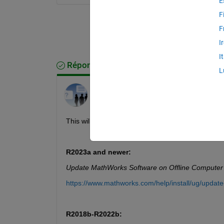
E
F
F
I
I
Réponse acceptée
L
MathWorks Support Team
le 14 Avr 2023
Modifié(e) :
MathWorks Support Team
le 14
Avr 2023
This will depend on your release. See the instruct
R2023a and newer:
Update MathWorks Software on Offline Computer
https://www.mathworks.com/help/install/ug/updat
R2018b-R2022b: