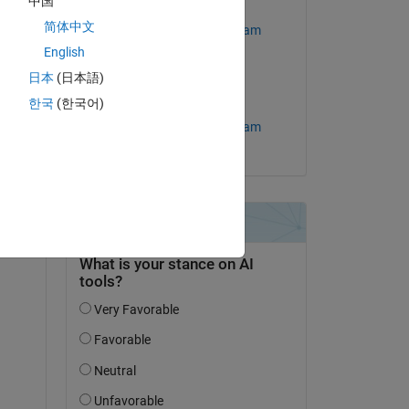
中国
Modifié(e) :
简体中文
MathWorks Support Team
uestion.
English
le 14 Avr 2023
’activité
日本
(日本語)
한국
(한국어)
Acceptée :
MathWorks Support Team