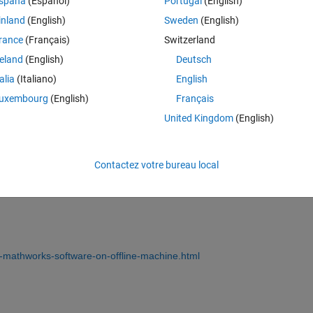
spaña
(Español)
Portugal
(English)
inland
(English)
Sweden
(English)
Connectez-vous pour répondre à cette q
rance
(Français)
Switzerland
Partager
Connectez-vous pour suivre l
reland
(English)
Deutsch
talia
(Italiano)
English
uxembourg
(English)
Français
United Kingdom
(English)
0 votes
Contactez votre bureau local
ions for each release below.
e-mathworks-software-on-offline-machine.html