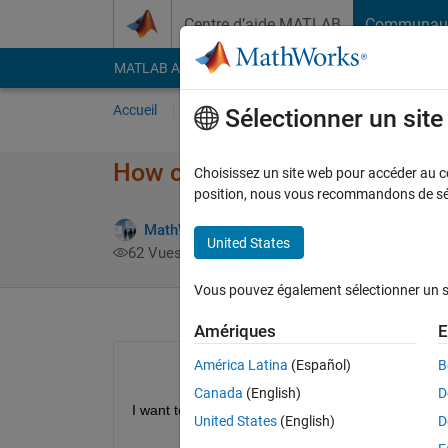
Passer au contenu
Centre d’aide MATLAB
Communau
MATLAB Answers
File Exchange
Cody
AI Cha
Accueil
Poser une question
Répondre
Pa
Sélectionner un sit
How can I download and inst
Choisissez un site web pour accéder au con
position, nous vous recommandons de séle
MathWorks Support Team
15 Avr 2019
United States
62 Vues (30 jours)
Vous pouvez également sélectionner un sit
Amériques
E
América Latina
(Español)
B
Canada
(English)
D
I want to download and install a specific MATLAB U
United States
(English)
D