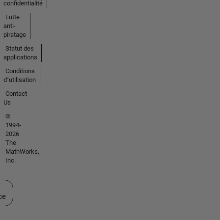
confidentialité
Lutte
anti-
piratage
Statut des
applications
Conditions
d՚utilisation
Contact
Us
©
1994-
2026
The
MathWorks,
Inc.
ectionner un site web
ce