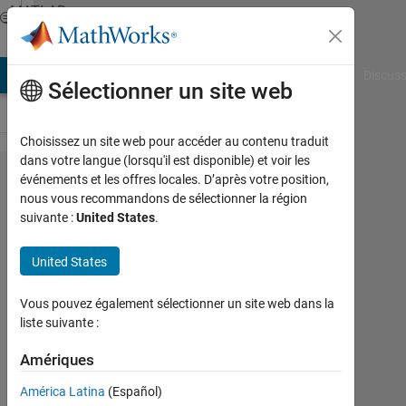
Passer au contenu
MATLAB
Answers
AB Answers
File Exchange
Cody
AI Chat Playground
Discuss
Sélectionner un site web
Choisissez un site web pour accéder au contenu traduit
dans votre langue (lorsqu'il est disponible) et voir les
Array of
événements et les offres locales. D’après votre position,
nous vous recommandons de sélectionner la région
+1s and
suivante :
United States
.
-1s:
Want
United States
Pink
Vous pouvez également sélectionner un site web dans la
and
liste suivante :
Blue for
Amériques
imagesc
América Latina
(Español)