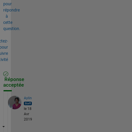
pour
répondre
à
cette
question.
tez-
pour
uivre
tivité
Réponse
acceptée
Aylin
le 18
Avr
2019