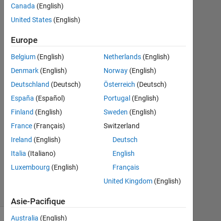
Canada
(English)
Emily
18
United States
(English)
Avr
2019
Europe
1
Belgium
(English)
Netherlands
(English)
Réponse
Denmark
(English)
Norway
(English)
Réponse
Deutschland
(Deutsch)
Österreich
(Deutsch)
acceptée
España
(Español)
Portugal
(English)
Finland
(English)
Sweden
(English)
Mise
France
(Français)
Switzerland
à
jour
Ireland
(English)
Deutsch
18
Italia
(Italiano)
English
Avr
Luxembourg
(English)
Français
2019
United Kingdom
(English)
2 Vues
(30 jours)
Asie-Pacifique
Australia
(English)