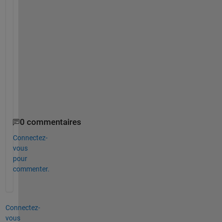
h
a
n
k 
y
o
u
!
!
!
0 commentaires
Connectez-
vous
pour
commenter.
Connectez-
vous