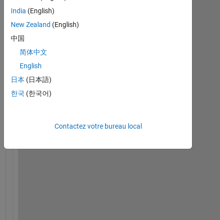
India
(English)
New Zealand
(English)
中国
简体中文
English
日本
(日本語)
I 
한국
(한국어)
h
a
v
Contactez votre bureau local
e 
a 
2
-
d
i
m 
a
r