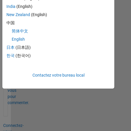
India
(English)
New Zealand
(English)
中国
简体中文
English
日本
(日本語)
한국
(한국어)
0 commentaires
Contactez votre bureau local
Connectez-
vous
pour
commenter.
Connectez-