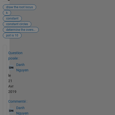
draw the root locus
k
constant
constant circles
determine the overshoot
pot is 10
Voir également
Question
posée :
Danh
Nguyen
le
21
Avr
2019
Commenté :
Danh
Nguyen