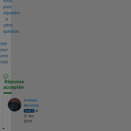
vous
pour
répondre
à
cette
question.
tez-
pour
uivre
tivité
Réponse
acceptée
Andreas
Bernatzky
le
21 Avr
2019