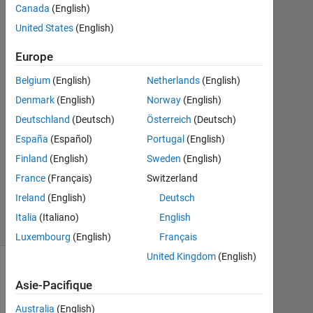
Canada
(English)
2019
1
United States
(English)
Réponse
Europe
Réponse
Belgium
(English)
Netherlands
(English)
acceptée
Denmark
(English)
Norway
(English)
Mise
Deutschland
(Deutsch)
Österreich
(Deutsch)
à
España
(Español)
Portugal
(English)
jour
Finland
(English)
Sweden
(English)
21
France
(Français)
Switzerland
Avr
2019
Ireland
(English)
Deutsch
15 Vues
Italia
(Italiano)
English
(30 jours)
Luxembourg
(English)
Français
United Kingdom
(English)
Asie-Pacifique
Australia
(English)