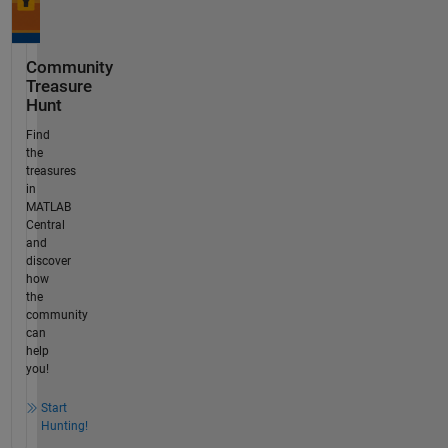
Community
Treasure
Hunt
Find
the
treasures
in
MATLAB
Central
and
discover
how
the
community
can
help
you!
Start
Hunting!