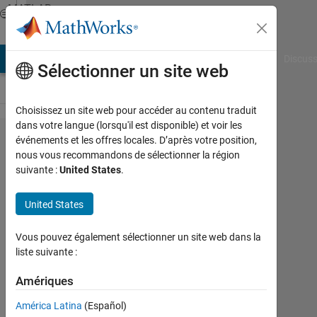
Passer au contenu
MATLAB
Answers
AB Answers
File Exchange
Cody
AI Chat Playground
Discuss
Sélectionner un site web
Choisissez un site web pour accéder au contenu traduit
dans votre langue (lorsqu'il est disponible) et voir les
How
événements et les offres locales. D’après votre position,
nous vous recommandons de sélectionner la région
to
suivante :
United States
.
draw
in
United States
matlab
Vous pouvez également sélectionner un site web dans la
liste suivante :
Danh
Nguyen
Amériques
21
América Latina
(Español)
Avr