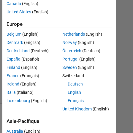
Awais
Canada
(English)
Khan
United States
(English)
11
Mai
Europe
2019
Belgium
(English)
Netherlands
(English)
0
Denmark
(English)
Norway
(English)
Réponses
Mise
Deutschland
(Deutsch)
Österreich
(Deutsch)
à
España
(Español)
Portugal
(English)
jour
Finland
(English)
Sweden
(English)
20
Août
France
(Français)
Switzerland
2021
Ireland
(English)
Deutsch
7 Vues
Italia
(Italiano)
English
(30 jours)
Luxembourg
(English)
Français
United Kingdom
(English)
Infos
Asie-Pacifique
Cette
Australia
(English)