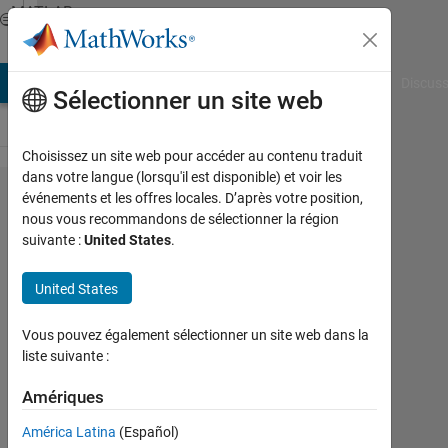
Passer au contenu
MATLAB
Answers
AB Answers
File Exchange
Cody
AI Chat Playground
Discuss
Sélectionner un site web
Choisissez un site web pour accéder au contenu traduit
dans votre langue (lorsqu'il est disponible) et voir les
why hsv
événements et les offres locales. D’après votre position,
nous vous recommandons de sélectionner la région
color
suivante :
United States
.
video do
not show
United States
proper or
Vous pouvez également sélectionner un site web dans la
correct
liste suivante :
individual
Amériques
channels?
América Latina
(Español)