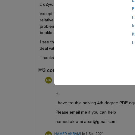
E
c d2y/dt2 = d4y/dr4
F
except that d4y/dr4 is just short cut symbolism for
F
relatively simple explicit finite difference approac
I
problem. I have been holding off trying to reformul
bookkeeping.
I
I see that the partial differential solver toolbox 
L
deal with this problem?
Thanks.
3 commentaires
Afficher 1 commentaire plu
HAMED AKRAMI
le 1 Sep 2021
Hi
I have trouble solving 4th degree PDE e
Please email me if you can help
hamed.akrami.abar@gmail.com
HAMED AKRAMI
le 1 Sep 2021