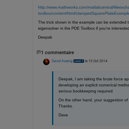
http://www.mathworks.com/matlabcentral/fileexcha
toolbox/content/html/clampedSquarePlateExample
The trick shown in the example can be extended to
eigensolver in the PDE Toolbox if you're intereste
Deepak
1 commentaire
David Koenig
le 15 Oct 2014
Deepak, I am taking the brute force appr
developing an explicit numerical method
serious bookkeeping required.
On the other hand, your suggestion of co
Thanks.
Dave