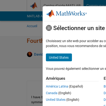
Passer au contenu
Centre d’aide MATLAB
Communau
MATLAB Answers
File Exchange
Cody
AI Cha
Accueil
Poser une question
Répondre
Pa
Sélectionner un sit
Fourth Order Hyperbolic PDE's
Choisissez un site web pour accéder au con
position, nous vous recommandons de séle
David Koenig
17 Août 2012
2 Répo
United States
Vous pouvez également sélectionner un sit
Amériques
E
América Latina
(Español)
B
Canada
(English)
D
I have been struggling with trying to solve the vi
United States
(English)
D
symmetrical initial condition). That is,