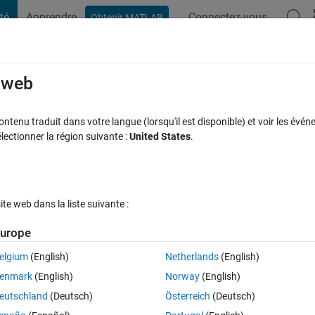
té
Apprendre
Connectez-vous
Obtenir MATLAB
t Playground
Discussions
Compétitions
Blogs
Publication
rcourir
FAQ MATLAB
Plus
e web
tenu traduit dans votre langue (lorsqu'il est disponible) et voir les événe
ctionner la région suivante :
United States
.
Réponse acceptée
Mise à jour 1 Sep 2021
nses
21 Vues (30 j
e web dans la liste suivante :
Afficher commentaires plus
urope
elgium
(English)
Netherlands
(English)
0 votes
enmark
(English)
Norway
(English)
brating plate equation in polar coordinates with angular dependence (non 
eutschland
(Deutsch)
Österreich
(Deutsch)