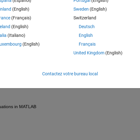
spaña
(Español)
Portugal
(English)
inland
(English)
Sweden
(English)
 the double Laplacian in polar coordinates. I have been successful using
rance
(Français)
Switzerland
h for symmetrical initial conditions but the asymmetrical IC's cause a 
reland
(English)
Deutsch
ate an implicit finite difference method because there is so much algebr
talia
(Italiano)
English
does not deal with this problem. Does anyone know about Matlab scripts th
uxembourg
(English)
Français
United Kingdom
(English)
s ancien
Contactez votre bureau local
quations in MATLAB