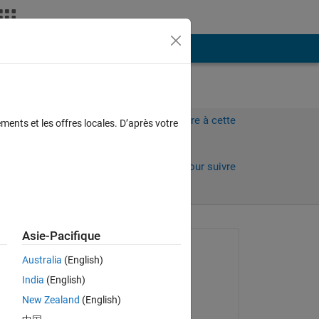
Plus
Connectez-vous pour répondre à cette
ments et les offres locales. D’après votre
question.
ours)
Partager
Connectez-vous pour suivre
l’activité
 anciens
Asie-Pacifique
Question posée :
Australia
(English)
David Koenig
India
(English)
le 17 Août 2012
New Zealand
(English)
Commenté :