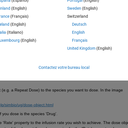
spaña
(Español)
Portugal
(English)
inland
(English)
Sweden
(English)
rance
(Français)
Switzerland
reland
(English)
Deutsch
talia
(Italiano)
English
Connectez-vous pour répondre à cette q
uxembourg
(English)
Français
Partager
Connectez-vous pour suivre l
United Kingdom
(English)
Contactez votre bureau local
0 votes
(e.g. a Repeat Dose) to the species you want to dose. In the image 
p/simbio/ug/dose-object.html
 you dose is the species 'Drug'.   
e 'Rate' property to the infusion rate you wish to achieve. The dose obje