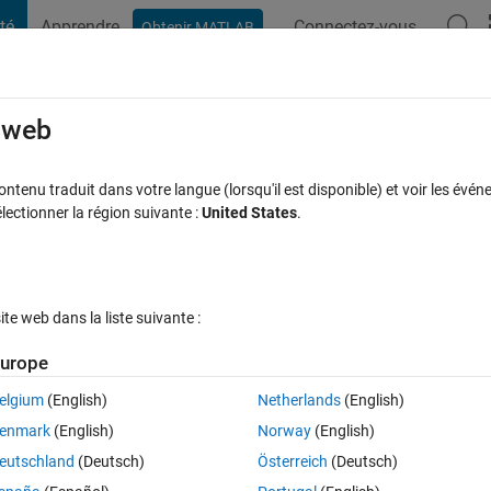
té
Apprendre
Connectez-vous
Obtenir MATLAB
t Playground
Discussions
Compétitions
Blogs
Publication
rcourir
FAQ MATLAB
Plus
e web
model with an infusion turned on and of
tenu traduit dans votre langue (lorsqu'il est disponible) et voir les événe
ctionner la région suivante :
United States
.
Mise à jour 28 Mai 2019
19 Vues (30 jours)
e web dans la liste suivante :
urope
elgium
(English)
Netherlands
(English)
0 votes
enmark
(English)
Norway
(English)
ter drug infusion.  How would you do it?    
eutschland
(Deutsch)
Österreich
(Deutsch)