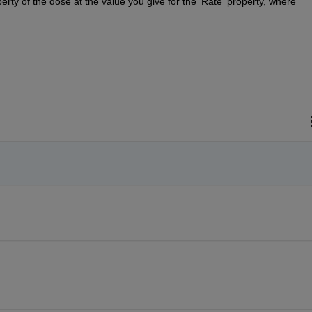
perty of the dose at the value you give for the 'Rate' property, where 