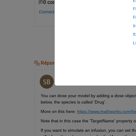
E
0 commentaires
F
Connectez-vous pour commenter.
F
I
I
L
Réponses (1)
Sietse Braakman
le 28 Mai 2019
You can dose your model by adding a dose object 
below, the species is called 'Drug'. 
More on this here: 
https://www.mathworks.com/hel
Note that in this case the 'TargetName' property of
If you want to simulate an infusion, you can set th