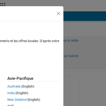
Plus
f
Connectez-vous pour répondre à cette
ments et les offres locales. D’après votre
question.
Partager
Connectez-vous pour suivre
l’activité
Asie-Pacifique
Question posée :
Australia
(English)
Jang-Hyun Youn
India
(English)
le 24 Mai 2019
New Zealand
(English)
Commenté :