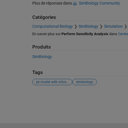
Plus de réponses dans
SimBiology Community
Catégories
Computational Biology
SimBiology
Simulation
En savoir plus sur
Perform Sensitivity Analysis
dans
Centre
Produits
SimBiology
Tags
pk model with infusion turned on and off
simbiology
Voir également