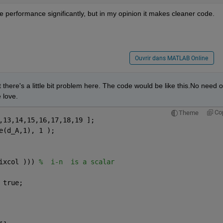
e performance significantly, but in my opinion it makes cleaner code.
Ouvrir dans MATLAB Online
here's a little bit problem here. The code would be like this.No need of
 love.
Co
Theme
,13,14,15,16,17,18,19 ];
e(d_A,1), 1 );
ixcol ))) 
%  i-n  is a scalar
 true;