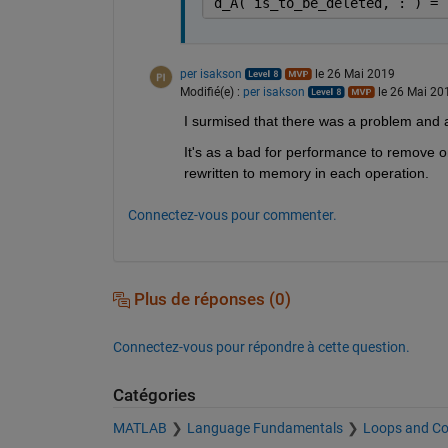
d_A( is_to_be_deleted, : ) = 
per isakson
le 26 Mai 2019
Modifié(e) :
per isakson
le 26 Mai 20
I surmised that there was a problem and ad
It's as a bad for performance to remove one
rewritten to memory in each operation.  
Connectez-vous pour commenter.
Plus de réponses (0)
Connectez-vous pour répondre à cette question.
Catégories
MATLAB
Language Fundamentals
Loops and Co