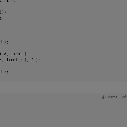
), 1 );
)))  
e;
d );
( A, ixcol )
:, ixcol ) ), 2 );  
d );
Theme