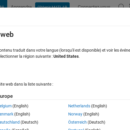
té
Apprendre
Connectez-vous
Obtenir MATLAB
t Playground
Discussions
Compétitions
Blogs
Publication
rcourir
FAQ MATLAB
Plus
e web
atement for large dataset
tenu traduit dans votre langue (lorsqu'il est disponible) et voir les événe
ctionner la région suivante :
United States
.
se acceptée
Mise à jour 26 Mai 2019
6 Vues (30 jours)
e web dans la liste suivante :
urope
elgium
(English)
Netherlands
(English)
0 votes
Ouvrir dans MATLAB Online
enmark
(English)
Norway
(English)
ndion. My data is in double format (790127*24) I approximate the total 
eutschland
(Deutsch)
Österreich
(Deutsch)
ge. Is there any way of optimiing the script.