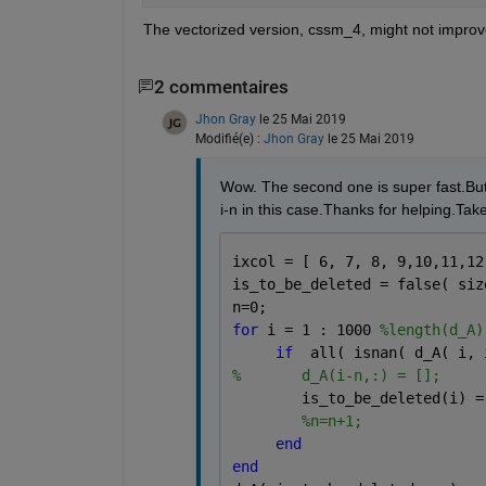
The vectorized version,
 cssm_4, 
might not improv
2 commentaires
Jhon Gray
le 25 Mai 2019
Modifié(e) :
Jhon Gray
le 25 Mai 2019
Wow. The second one is super fast.But t
i-n in this case.Thanks for helping.Take
ixcol = [ 6, 7, 8, 9,10,11,12
is_to_be_deleted = false( siz
n=0;
for 
i = 1 : 1000 
%length(d_A)
if
  all( isnan( d_A( i, 
%       d_A(i-n,:) = [];
        is_to_be_deleted(i) =
%n=n+1;
end
end