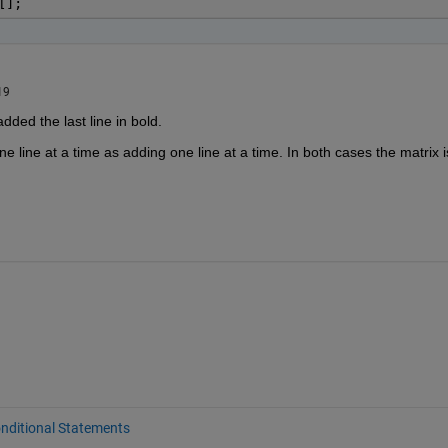
[];
19
ded the last line in bold. 
 line at a time as adding one line at a time. In both cases the matrix is
nditional Statements