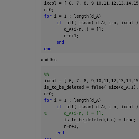
ixcol = [ 6, 7, 8, 9,10,11,12,13,14,15
n=0;
for 
i = 1 : length(d_A)
if
  all( isnan( d_A( i-n, ixcol )
        d_A(i-n,:) = [];
        n=n+1;
end
end
and this
%%
ixcol = [ 6, 7, 8, 9,10,11,12,13,14,15
is_to_be_deleted = false( size(d_A,1),
n=0;
for 
i = 1 : length(d_A)
if
  all( isnan( d_A( i-n, ixcol )
%       d_A(i-n,:) = [];
        is_to_be_deleted(i-n) = true;
        n=n+1;
end