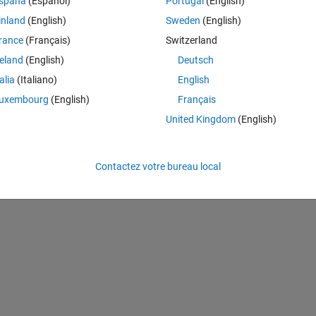
spaña
(Español)
Portugal
(English)
inland
(English)
Sweden
(English)
Theme
rance
(Français)
Switzerland
reland
(English)
Deutsch
talia
(Italiano)
English
uxembourg
(English)
Français
United Kingdom
(English)
Contactez votre bureau local