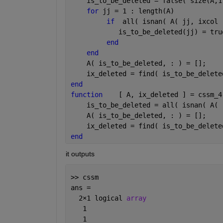
    is_to_be_deleted = false( size(A,1
for 
jj = 1 : length(A)
if
  all( isnan( A( jj, ixcol 
            is_to_be_deleted(jj) = tru
end
end
    A( is_to_be_deleted, : ) = [];
    ix_deleted = find( is_to_be_delete
end
function
    [ A, ix_deleted ] = cssm_4
    is_to_be_deleted = all( isnan( A( 
    A( is_to_be_deleted, : ) = [];
    ix_deleted = find( is_to_be_delete
end
it outputs
>> cssm
ans =
  2
×
1 logical 
array
   1
   1