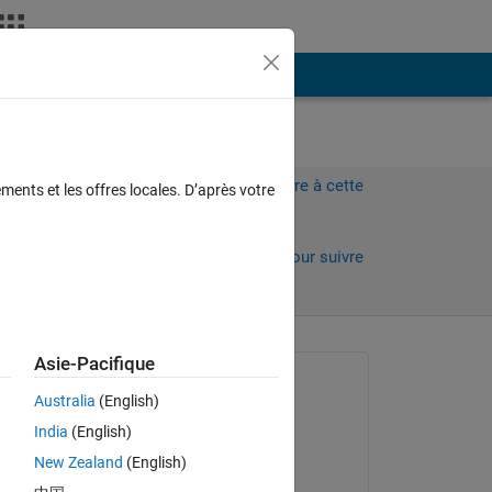
Plus
Connectez-vous pour répondre à cette
ments et les offres locales. D’après votre
question.
Partager
Connectez-vous pour suivre
l’activité
Asie-Pacifique
Question posée :
Australia
(English)
Jhon Gray
India
(English)
le 25 Mai 2019
New Zealand
(English)
Modifié(e) :