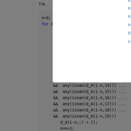
E
TIA...
F
F
n=0;
for 
i = 1 : length(d_A)
I
I
if
  any(isnan(d_A(i-n, 6))) 
...
L
     &&  any(isnan(d_A(i-n, 7))) 
...
     &&  any(isnan(d_A(i-n, 8))) 
...
     &&  any(isnan(d_A(i-n, 9))) 
...
     &&  any(isnan(d_A(i-n,10))) 
...
     &&  any(isnan(d_A(i-n,11))) 
...
     &&  any(isnan(d_A(i-n,12))) 
...
     &&  any(isnan(d_A(i-n,13))) 
...
     &&  any(isnan(d_A(i-n,14))) 
...
     &&  any(isnan(d_A(i-n,15))) 
...
     &&  any(isnan(d_A(i-n,16))) 
...
     &&  any(isnan(d_A(i-n,17))) 
...
     &&  any(isnan(d_A(i-n,18))) 
...
     &&  any(isnan(d_A(i-n,19))) 
        d_A(i-n,:) = [];
        n=n+1;