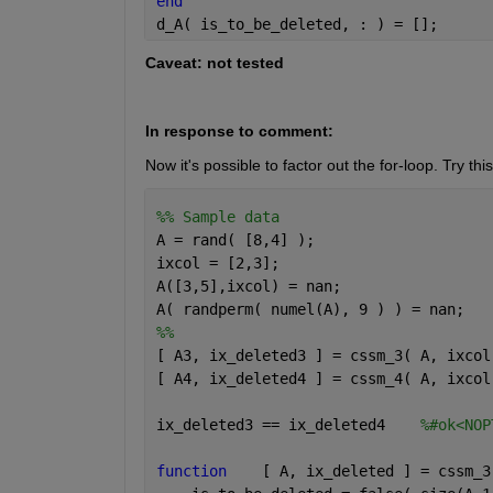
end
d_A( is_to_be_deleted, : ) = [];
Caveat: not tested
In response to comment:
Now it's possible to factor out the for-loop. Try this
%% Sample data
A = rand( [8,4] );
ixcol = [2,3];
A([3,5],ixcol) = nan;
A( randperm( numel(A), 9 ) ) = nan;
%%
[ A3, ix_deleted3 ] = cssm_3( A, ixcol
[ A4, ix_deleted4 ] = cssm_4( A, ixcol
ix_deleted3 == ix_deleted4    
%#ok<NOP
function
    [ A, ix_deleted ] = cssm_3