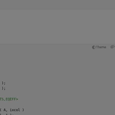
Theme
 );
 );
TS,EQEFF>
( A, ixcol )