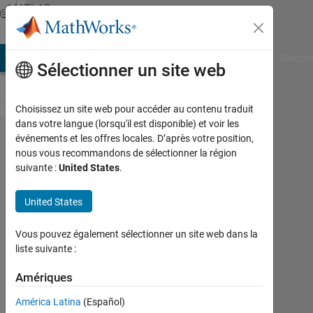
Passer au contenu
MATLAB
Answers
AB Answers
File Exchange
Cody
AI Chat Playground
Discuss
Sélectionner un site web
Choisissez un site web pour accéder au contenu traduit
dans votre langue (lorsqu'il est disponible) et voir les
Why
événements et les offres locales. D’après votre position,
nous vous recommandons de sélectionner la région
do i
suivante :
United States
.
get a
blank
United States
graph?
Vous pouvez également sélectionner un site web dans la
liste suivante :
jpmontoya
Amériques
1
Juin
América Latina
(Español)
2019