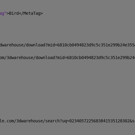
ag"
>Bird</MetaTag>
dwarehouse/download?mid=6810cb0494823d9c5c351e299b24e355
om/3dwarehouse/download?mid=6810cb0494823d9c5c351e299b24
le.com/3dwarehouse/search?uq=0234057225683841535128302&s