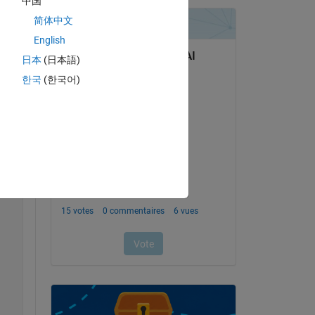
中国
Copy
简体中文
English
lns=
"http://www.isearch-project.eu/isearch/RUCoD" 
xmlns:
日本
(日本語)
한국
(한국어)