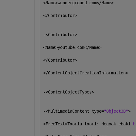
<Name>wunderground.com</Name>
</Contributor>
-<Contributor>
<Name>youtube.com</Name>
</Contributor>
</ContentObjectCreationInformation>
-<ContentObjectTypes>
-<MultimediaContent type=
"Object3D"
>
<FreeText>Txoria txori: Hegoak ebaki 
b