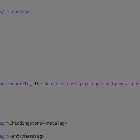
</Licensing>
on favourite
, the 
Robin is easily recognised by most peo
ag"
>Chiddingstone</MetaTag>
ag"
>Kent</MetaTag>