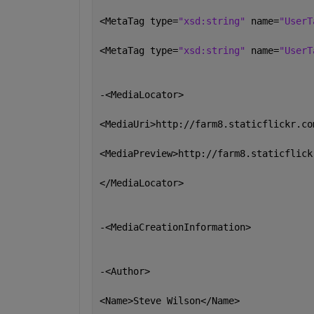
<MetaTag type=
"xsd:string" 
name=
"UserT
<MetaTag type=
"xsd:string" 
name=
"UserT
-<MediaLocator>
<MediaUri>http://farm8.staticflickr.co
<MediaPreview>http://farm8.staticflick
</MediaLocator>
-<MediaCreationInformation>
-<Author>
<Name>Steve Wilson</Name>