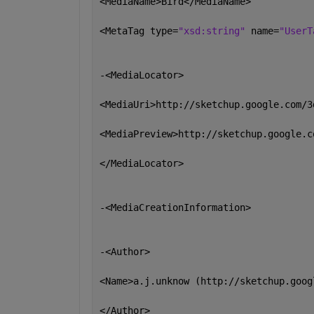
<MediaName>Bird</MediaName>
<MetaTag type=
"xsd:string" 
name=
"UserT
-<MediaLocator>
<MediaUri>http://sketchup.google.com/3
<MediaPreview>http://sketchup.google.c
</MediaLocator>
-<MediaCreationInformation>
-<Author>
<Name>a.j.unknow (http://sketchup.goog
</Author>