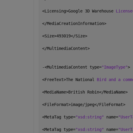
<Licensing>Google 3D Warehouse 
License
</MediaCreationInformation>
<Size>493019</Size>
</MultimediaContent>
-<MultimediaContent type=
"ImageType"
>
<FreeText>The National 
Bird and a comm
<MediaName>British Robin</MediaName>
<FileFormat>image/jpeg</FileFormat>
<MetaTag type=
"xsd:string" 
name=
"UserT
<MetaTag type=
"xsd:string" 
name=
"UserT