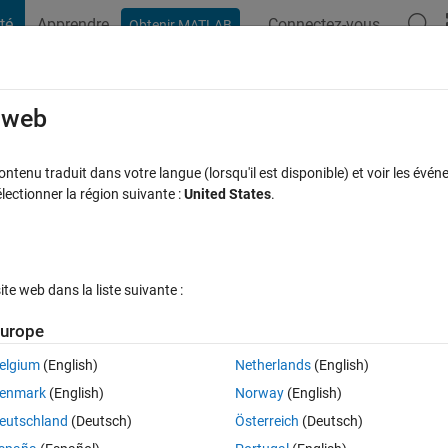
té
Apprendre
Connectez-vous
Obtenir MATLAB
t Playground
Discussions
Compétitions
Blogs
Publication
rcourir
FAQ MATLAB
Plus
e web
th annotations
tenu traduit dans votre langue (lorsqu'il est disponible) et voir les événe
ctionner la région suivante :
United States
.
ues (30 jours)
e web dans la liste suivante :
urope
elgium
(English)
Netherlands
(English)
0 votes
Ouvrir dans MATLAB Online
enmark
(English)
Norway
(English)
enght , and their labels/annotations in xml file with Metatag markup as 
eutschland
(Deutsch)
Österreich
(Deutsch)
 this, any help