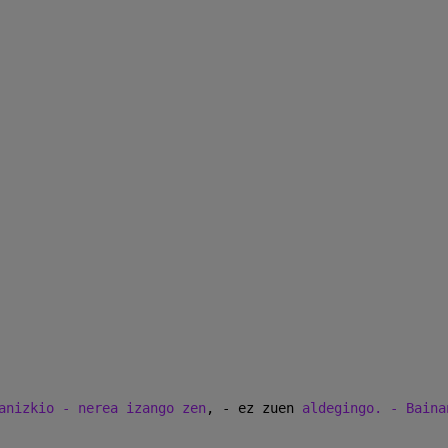
anizkio - nerea izango zen
, - ez zuen 
aldegingo. - Baina