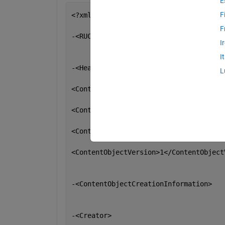
E
F
<?xml version=
"1.0" 
encoding=
"UTF-8"
?>
F
-<RUCoD xmlns:xsd=
"http://www.w3.org/2
I
I
-<Header>
L
<ContentObjectType>Multimedia Collecti
<ContentObjectName xml:lang=
"en-US"
>Bi
<ContentObjectID>80000000-8000-0000-F0
<ContentObjectVersion>1</ContentObject
-<ContentObjectCreationInformation>
-<Creator>