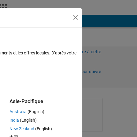
Plus
Connectez-vous pour répondre à cette
ments et les offres locales. D’après votre
question.
Partager
Connectez-vous pour suivre
l’activité
Asie-Pacifique
Question posée :
Australia
(English)
Ali Yar Khan
India
(English)
le 6 Juin 2019
New Zealand
(English)