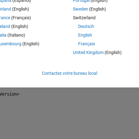
spaña
(Español)
Portugal
(English)
Theme
inland
(English)
Sweden
(English)
rance
(Français)
Switzerland
001/XMLSchema" 
xmlns:gml=
"http://www.opengis.net/gml" 
xm
reland
(English)
Deutsch
talia
(Italiano)
English
uxembourg
(English)
Français
United Kingdom
(English)
on</ContentObjectType>
rd</ContentObjectName>
Contactez votre bureau local
00-00008000010E</ContentObjectID>
Version>