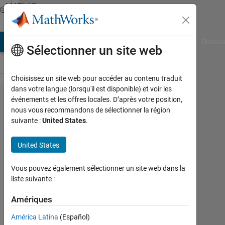
Passer au contenu
MATLAB
Answers
AB Answers
File Exchange
Cody
AI Chat Playground
Discuss
Sélectionner un site web
Choisissez un site web pour accéder au contenu traduit
dans votre langue (lorsqu'il est disponible) et voir les
"The 'Label'
événements et les offres locales. D’après votre position,
nous vous recommandons de sélectionner la région
property
suivante :
United States
.
name is
ambiguous
United States
in the
Vous pouvez également sélectionner un site web dans la
'Transition'
liste suivante :
class "
Amériques
error
América Latina
(Español)