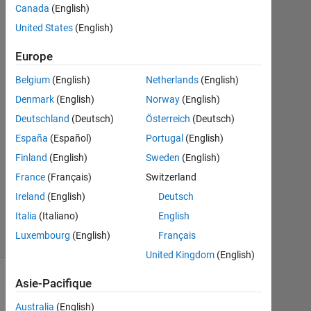
Lucas
Canada
(English)
S
United States
(English)
11
Juil
Europe
2019
Belgium
(English)
Netherlands
(English)
1
Denmark
(English)
Norway
(English)
Réponse
Deutschland
(Deutsch)
Österreich
(Deutsch)
Mise
España
(Español)
Portugal
(English)
à
Finland
(English)
Sweden
(English)
jour
12
France
(Français)
Switzerland
Mai
Ireland
(English)
Deutsch
2025
Italia
(Italiano)
English
62 Vues
Luxembourg
(English)
Français
(30 jours)
United Kingdom
(English)
Asie-Pacifique
Australia
(English)