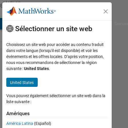
Passer au contenu
MATLAB
Answers
AB Answers
File Exchange
Cody
AI Chat Playground
Discuss
Sélectionner un site web
Choisissez un site web pour accéder au contenu traduit
dans votre langue (lorsqu'il est disponible) et voir les
Unable to
événements et les offres locales. D’après votre position,
nous vous recommandons de sélectionner la région
locate a
suivante :
United States
.
C-
compiler
United States
required
Vous pouvez également sélectionner un site web dans la
by
liste suivante :
Stateflow
Amériques
and
MATLAB
América Latina
(Español)