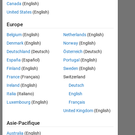
Canada
(English)
United States
(English)
Mohammad
Mahmoud
Europe
18
Juil
Belgium
(English)
Netherlands
(English)
2019
Denmark
(English)
Norway
(English)
2
Deutschland
(Deutsch)
Österreich
(Deutsch)
Réponses
España
(Español)
Portugal
(English)
Réponse
Finland
(English)
Sweden
(English)
acceptée
France
(Français)
Switzerland
Ireland
(English)
Deutsch
Mise
à
Italia
(Italiano)
English
jour
Luxembourg
(English)
Français
19
United Kingdom
(English)
Juil
2019
Asie-Pacifique
37 Vues
(30 jours)
Australia
(English)