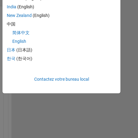
India
(English)
New Zealand
(English)
Afficher
中国
commentaires
plus
简体中文
anciens
English
日本
(日本語)
한국
(한국어)
I 
h
Contactez votre bureau local
a
v
e 
a 
5
x
2
0 
m