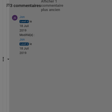
Afficher 1
3 commentaires
commentaire
plus ancien
Jon
le
18 Juil
2019
Modifié(e) :
Jon
le
18 Juil
2019
I
t 
i
s
n
'
t 
c