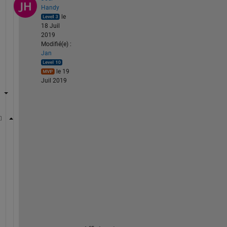
Handy
le
18 Juil
2019
Modifié(e) :
Jan
le 19
Juil 2019
a= [  1 3 3; 3 1 2; 2 1 1  ]
numRows = size(a,1);
maxvals = max(a)
a(a~=repmat(max(a),numRows,1)) = 0
numNonZeroInCol = sum(a~=0)
numNonZeroRow = sum(a~=0,2)
mostMaxIdx = find(numNonZeroRow == max(numNonZeroRo