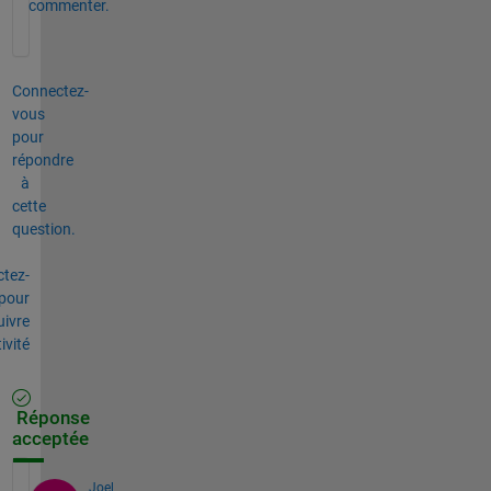
commenter.
Connectez-
vous
pour
répondre
à
cette
question.
tez-
pour
uivre
tivité
Réponse
acceptée
Joel