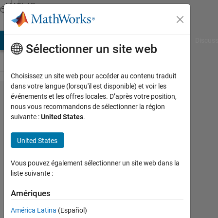
Passer au contenu
MATLAB
Answers
AB Answers
File Exchange
Cody
AI Chat Playground
Discuss
Sélectionner un site web
Choisissez un site web pour accéder au contenu traduit
dans votre langue (lorsqu'il est disponible) et voir les
Finding a
événements et les offres locales. D’après votre position,
nous vous recommandons de sélectionner la région
max in a
suivante :
United States
.
column
and
United States
making
Vous pouvez également sélectionner un site web dans la
all other
liste suivante :
elements
Amériques
equal to
zero
América Latina
(Español)