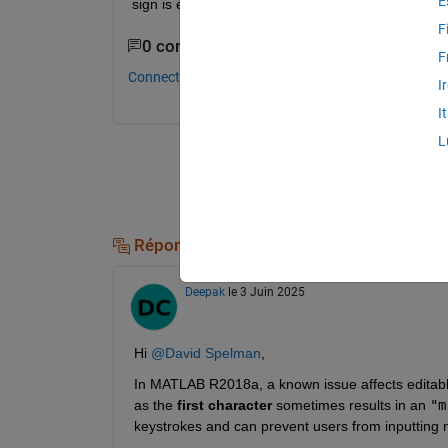
E
sign is entered correctly. An idea what's happenin
F
0 commentaires
F
Connectez-vous pour commenter.
I
I
L
Réponses (1)
Deepak
le 3 Juin 2025
Hi 
@David Spelman
,
In MATLAB R2018a, a known issue affects editabl
as the 
first character
 sometimes results in an 
"m
keystrokes and can prevent users from inputting 