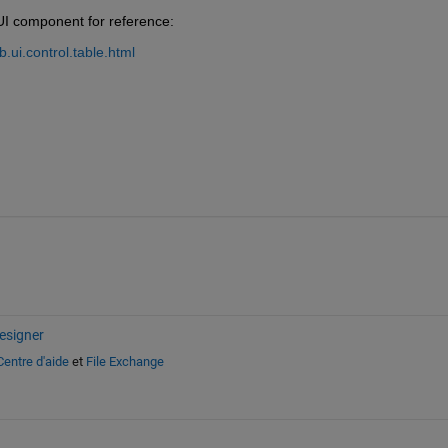
UI component for reference:
ui.control.table.html
esigner
Centre d'aide
et
File Exchange