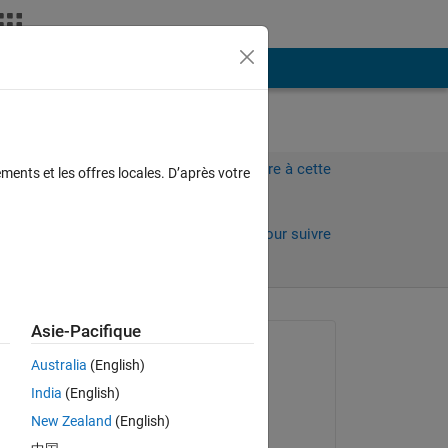
Plus
Connectez-vous pour répondre à cette
ments et les offres locales. D’après votre
question.
Partager
Connectez-vous pour suivre
l’activité
Asie-Pacifique
Question posée :
Australia
(English)
David Spelman
India
(English)
le 9 Août 2019
New Zealand
(English)
s 
Réponse apportée :