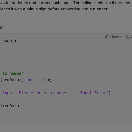
back"
 to detect and correct such input. The callback checks if the new 
laces it with a minus sign before converting it to a number.
s:
Theme
 event)
 to number
(newData), 
'm'
, 
'-'
));
 input. Please enter a number.'
, 
'Input Error'
);
ixedData;