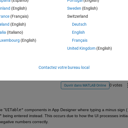
spaña
(Español)
Portugal
(English)
g here? 
inland
(English)
Sweden
(English)
rance
(Français)
Switzerland
reland
(English)
Deutsch
talia
(Italiano)
English
uxembourg
(English)
Français
Connectez-vous pour répondre à cette q
United Kingdom
(English)
Partager
Connectez-vous pour suivre l
Contactez votre bureau local
0 votes
Ouvrir dans MATLAB Online
e "
UITable"
 components in App Designer where typing a minus sign (
"
 being entered instead. This occurs due to how the UI processes initial
negative numbers correctly.