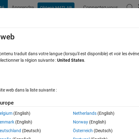
té
Apprendre
Connectez-vous
Obtenir MATLAB
t Playground
Discussions
Compétitions
Blogs
Publication
rcourir
FAQ MATLAB
Plus
e web
ut first character incorrect?
tenu traduit dans votre langue (lorsqu'il est disponible) et voir les événe
ctionner la région suivante :
United States
.
ise à jour 3 Juin 2025
7 Vues (30 jours)
e web dans la liste suivante :
urope
elgium
(English)
Netherlands
(English)
0 votes
enmark
(English)
Norway
(English)
er can input the values of a matrix. If the user attempts to enter a 
eutschland
(Deutsch)
Österreich
(Deutsch)
aracter if it is the first keystroke. For any further keystrokes, the minu