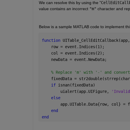
We can resolve this by using the "
CellEditCall
value contains an incorrect 
"m"
 character and rep
Below is a sample MATLAB code to implement thi
function 
UITable_CellEditCallback(app,
    row = event.Indices(1);
    col = event.Indices(2);
    newData = event.NewData;
% Replace 'm' with '-' and convert
    fixedData = str2double(strrep(char
if 
isnan(fixedData)
        uialert(app.UIFigure, 
'Invalid
else
        app.UITable.Data{row, col} = f
end
end