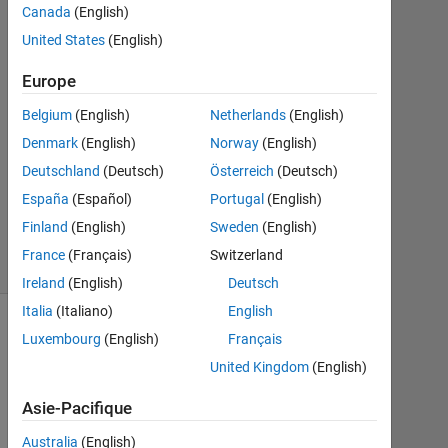
Août
Canada
(English)
2019
United States
(English)
1
Réponse
Europe
Mise
Belgium
(English)
Netherlands
(English)
à
Denmark
(English)
Norway
(English)
jour
Deutschland
(Deutsch)
Österreich
(Deutsch)
13
Août
España
(Español)
Portugal
(English)
2019
Finland
(English)
Sweden
(English)
14 Vues
France
(Français)
Switzerland
(30 jours)
Ireland
(English)
Deutsch
Italia
(Italiano)
English
Luxembourg
(English)
Français
United Kingdom
(English)
Asie-Pacifique
Australia
(English)