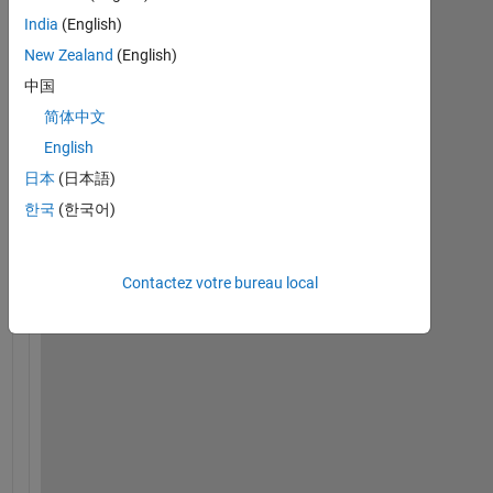
India
(English)
New Zealand
(English)
I 
h
中国
a
简体中文
v
English
e 
t
日本
(日本語)
h
한국
(한국어)
e 
o
u
Contactez votre bureau local
t
p
u
t 
o
f 
a 
f
i