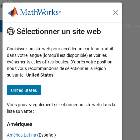
Passer au contenu
MATLAB
Answers
AB Answers
File Exchange
Cody
AI Chat Playground
Discuss
Sélectionner un site web
Choisissez un site web pour accéder au contenu traduit
dans votre langue (lorsqu'il est disponible) et voir les
From
événements et les offres locales. D’après votre position,
nous vous recommandons de sélectionner la région
Fir2
suivante :
United States
.
output
to
United States
transfer
Vous pouvez également sélectionner un site web dans la
function
liste suivante :
Amériques
Giacomo
12
América Latina
(Español)