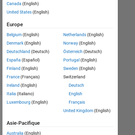
Canada
(English)
Sep
United States
(English)
2019
1
Europe
Réponse
Belgium
(English)
Netherlands
(English)
Mise
Denmark
(English)
Norway
(English)
à
Deutschland
(Deutsch)
Österreich
(Deutsch)
jour
28
España
(Español)
Portugal
(English)
Jan
Finland
(English)
Sweden
(English)
2023
France
(Français)
Switzerland
5 Vues
Ireland
(English)
Deutsch
(30 jours)
Italia
(Italiano)
English
Luxembourg
(English)
Français
United Kingdom
(English)
Asie-Pacifique
Australia
(English)