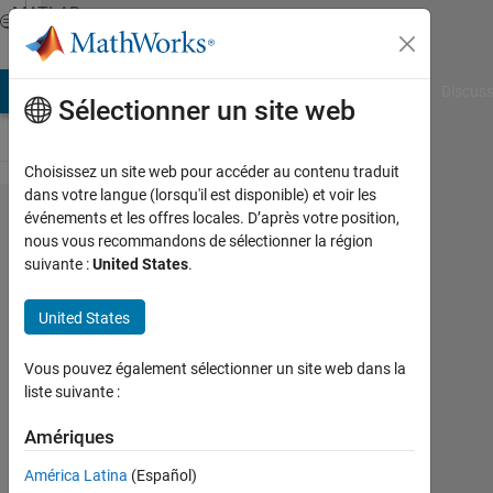
Passer au contenu
MATLAB
Answers
AB Answers
File Exchange
Cody
AI Chat Playground
Discuss
Sélectionner un site web
Choisissez un site web pour accéder au contenu traduit
dans votre langue (lorsqu'il est disponible) et voir les
is there
événements et les offres locales. D’après votre position,
nous vous recommandons de sélectionner la région
any order
suivante :
United States
.
in Matlab
for
United States
gaussian
Vous pouvez également sélectionner un site web dans la
inegration?
liste suivante :
Amériques
masoud
jiryaei
América Latina
(Español)
4