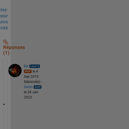
tez-
pour
uivre
tivité
Réponses
(1)
Rik
le 4
Sep 2019
Déplacé(e) :
Sabin
le 28 Jan
2023
I 