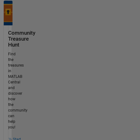
Community
Treasure
Hunt
Find
the
treasures
in
MATLAB
Central
and
discover
how
the
community
can
help
you!
Start