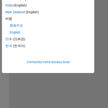
India
(English)
New Zealand
(English)
i
中国
s 
简体中文
t
h
English
e
日本
(日本語)
r
한국
(한국어)
e 
a
n
Contactez votre bureau local
y 
o
r
d
e
r 
i
n 
M