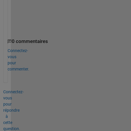
t
i
o
n
?
0 commentaires
Connectez-
vous
pour
commenter.
Connectez-
vous
pour
répondre
à
cette
question.