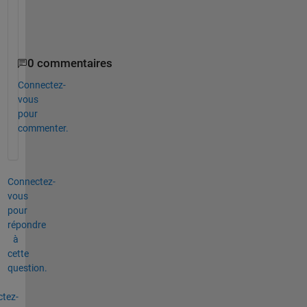
d
)
.
0 commentaires
Connectez-
vous
pour
commenter.
Connectez-
vous
pour
répondre
à
cette
question.
tez-