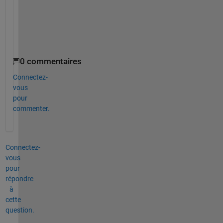
m
p
l
e
0 commentaires
Connectez-
vous
pour
commenter.
Connectez-
vous
pour
répondre
à
cette
question.