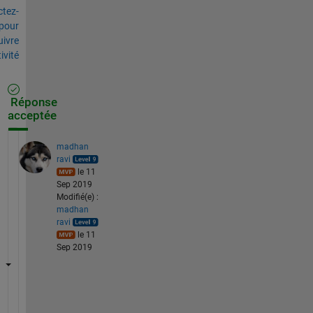
tez-
pour
uivre
tivité
Réponse
acceptée
madhan
ravi
le 11
Sep 2019
Modifié(e) :
madhan
ravi
le 11
Sep 2019