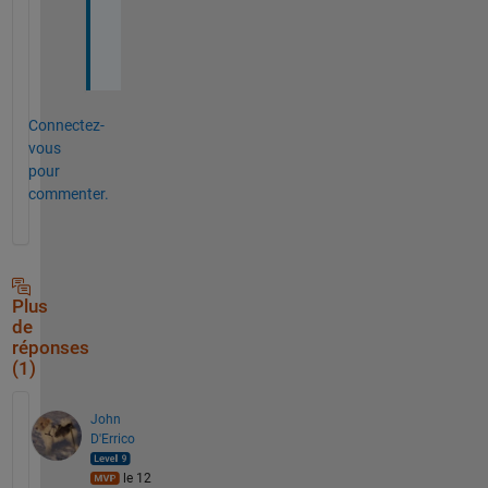
k 
n
p
Connectez-
vous
pour
commenter.
Plus
de
réponses
(1)
John
D'Errico
le 12