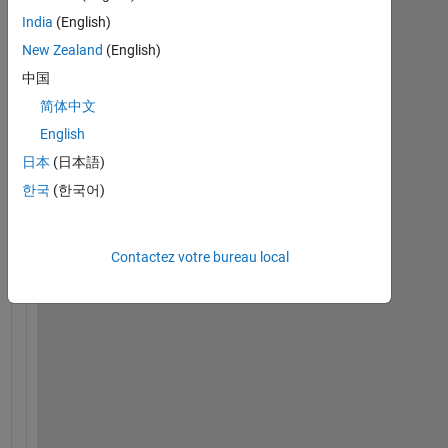
anciens
India
(English)
New Zealand
(English)
中国
简体中文
i
f 
English
i 
日本
(日本語)
h
한국
(한국어)
a
v
e 
v
Contactez votre bureau local
a
r
i
a
b
l
e 
a
n 