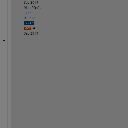
Sep 2019
Modifié(e) :
John
D'Errico
le 12
Sep 2019
I
f 
y
o
u 
j
u
s
t 
w
a
n