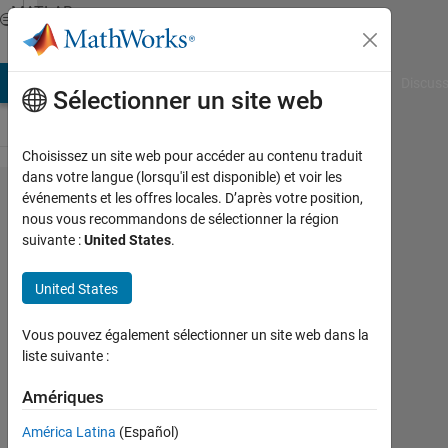
Passer au contenu
MATLAB
Answers
AB Answers
File Exchange
Cody
AI Chat Playground
Discuss
Sélectionner un site web
Choisissez un site web pour accéder au contenu traduit
dans votre langue (lorsqu'il est disponible) et voir les
How to
événements et les offres locales. D’après votre position,
nous vous recommandons de sélectionner la région
make a
suivante :
United States
.
variable
an even
United States
number?
Vous pouvez également sélectionner un site web dans la
liste suivante :
Ali
Mukhtar
Amériques
11
América Latina
(Español)
Sep