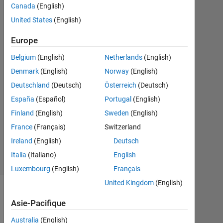
Canada
(English)
2019
2
United States
(English)
Réponses
Europe
Réponse
Belgium
(English)
Netherlands
(English)
acceptée
Denmark
(English)
Norway
(English)
Mise
Deutschland
(Deutsch)
Österreich
(Deutsch)
à
España
(Español)
Portugal
(English)
jour
Finland
(English)
Sweden
(English)
12
France
(Français)
Switzerland
Sep
2019
Ireland
(English)
Deutsch
7 Vues
Italia
(Italiano)
English
(30 jours)
Luxembourg
(English)
Français
United Kingdom
(English)
Afficher
Asie-Pacifique
commentaires
plus
Australia
(English)