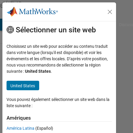
Passer au contenu
MATLAB
Answers
AB Answers
File Exchange
Cody
AI Chat Playground
Discuss
Sélectionner un site web
Choisissez un site web pour accéder au contenu traduit
dans votre langue (lorsqu'il est disponible) et voir les
sorting of
événements et les offres locales. D’après votre position,
nous vous recommandons de sélectionner la région
products
suivante :
United States
.
based on
requirement
United States
Vous pouvez également sélectionner un site web dans la
sampath
liste suivante :
kumar
punna
Amériques
10
Oct
América Latina
(Español)