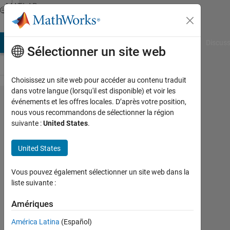
Passer au contenu
MATLAB
Answers
AB Answers
File Exchange
Cody
AI Chat Playground
Discuss
Sélectionner un site web
Choisissez un site web pour accéder au contenu traduit
dans votre langue (lorsqu'il est disponible) et voir les
Arduino
événements et les offres locales. D’après votre position,
nous vous recommandons de sélectionner la région
時間 VS
suivante :
United States
.
A0ピン
に入力
United States
される
Vous pouvez également sélectionner un site web dans la
電圧を
liste suivante :
プロッ
Amériques
トす
る。
América Latina
(Español)