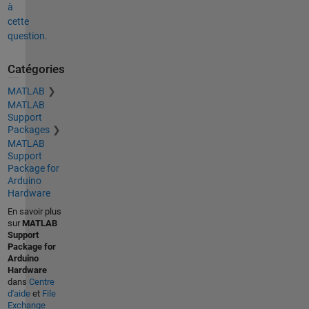
à
cette
question.
Catégories
MATLAB
MATLAB
Support
Packages
MATLAB
Support
Package for
Arduino
Hardware
En savoir plus
sur
MATLAB
Support
Package for
Arduino
Hardware
dans
Centre
d'aide
et
File
Exchange