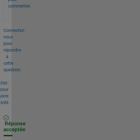
commenter.
Connectez-
vous
pour
répondre
à
cette
question.
tez-
pour
uivre
tivité
Réponse
acceptée