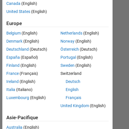
Canada
(English)
United States
(English)
Shinsuke
Okayasu
Europe
14
Oct
Belgium
(English)
Netherlands
(English)
2019
Denmark
(English)
Norway
(English)
2
Deutschland
(Deutsch)
Österreich
(Deutsch)
Réponses
España
(Español)
Portugal
(English)
Réponse
Finland
(English)
Sweden
(English)
acceptée
France
(Français)
Switzerland
Ireland
(English)
Deutsch
Mise
à
Italia
(Italiano)
English
jour
Luxembourg
(English)
Français
27
United Kingdom
(English)
Oct
2019
Asie-Pacifique
6 Vues
(30 jours)
Australia
(English)