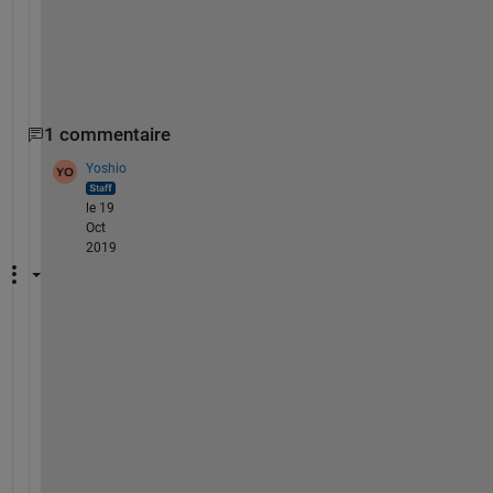
e
n
d
1 commentaire
Yoshio
le 19
Oct
2019
①
ワ
ー
ク
ス
ペ
ー