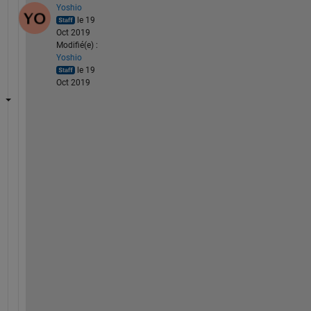
Yoshio
le 19
Oct 2019
Modifié(e) :
Yoshio
le 19
Oct 2019
O
S
の
ク
ロ
ッ
ク
機
能
を
使
う