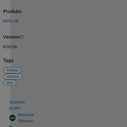
Produits
MATLAB
Version
R2019b
Tags
matlab
arduino
plot
Voir également
Question
posée :
Shinsuke
Okayasu
le