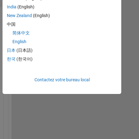
India
(English)
New Zealand
(English)
中国
简体中文
English
日本
(日本語)
한국
(한국어)
A
r
Contactez votre bureau local
d
u
i
n
o
か
ら
の
５