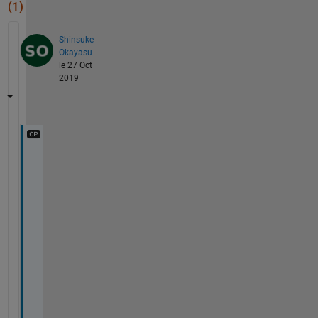
(1)
Shinsuke
Okayasu
le 27 Oct
2019
あ
り
が
と
う
ご
ざ
い
ま
す
。