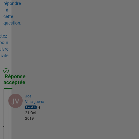
répondre
à
cette
question.
tez-
pour
uivre
tivité
Réponse
acceptée
Joe
Vinciguerra
le
21 Oct
2019