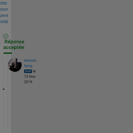
tez-
pour
uivre
tivité
Réponse
acceptée
Wanbin
Song
le
10 Nov
2019
Y
o
u 
c