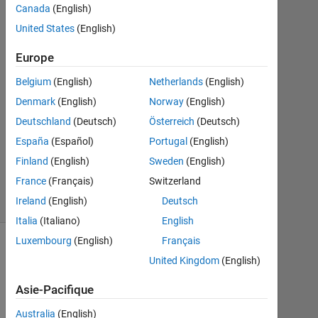
Canada
(English)
Sep
United States
(English)
2012
1
Europe
Réponse
Belgium
(English)
Netherlands
(English)
Mise
Denmark
(English)
Norway
(English)
à
Deutschland
(Deutsch)
Österreich
(Deutsch)
jour
3
España
(Español)
Portugal
(English)
Oct
Finland
(English)
Sweden
(English)
2021
France
(Français)
Switzerland
8 Vues
Ireland
(English)
Deutsch
(30 jours)
Italia
(Italiano)
English
Luxembourg
(English)
Français
United Kingdom
(English)
Asie-Pacifique
Australia
(English)