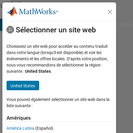
Passer au contenu
MATLAB
Answers
AB Answers
File Exchange
Cody
AI Chat Playground
Discuss
Sélectionner un site web
Choisissez un site web pour accéder au contenu traduit
dans votre langue (lorsqu'il est disponible) et voir les
how to use
événements et les offres locales. D’après votre position,
nous vous recommandons de sélectionner la région
dot
suivante :
United States
.
convention
of
United States
transformer
Vous pouvez également sélectionner un site web dans la
in simulink
liste suivante :
Amériques
Girisha
Joshi
América Latina
(Español)
25