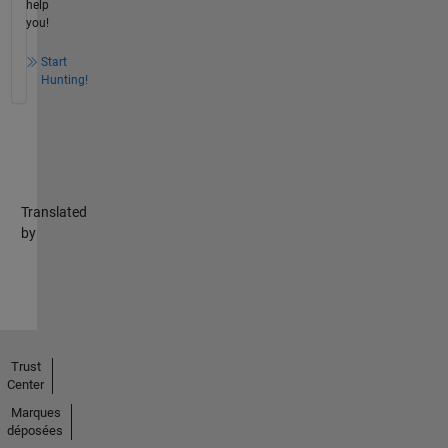
help
you!
Start
Hunting!
Translated
by
Trust
Center
Marques
déposées