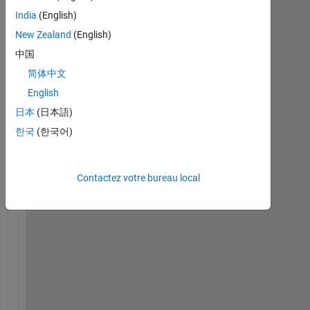
India
(English)
New Zealand
(English)
h
中国
o
简体中文
w 
t
English
o 
日本
(日本語)
u
한국
(한국어)
s
e 
d
Contactez votre bureau local
o
t 
c
o
n
v
e
n
t