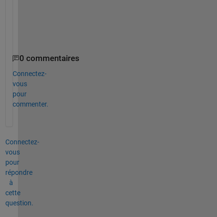
l
i
n
k
0 commentaires
Connectez-
vous
pour
commenter.
Connectez-
vous
pour
répondre
à
cette
question.