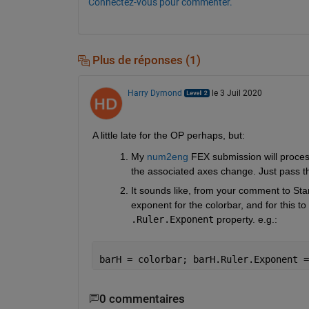
Connectez-vous pour commenter.
Plus de réponses (1)
Harry Dymond
le 3 Juil 2020
A little late for the OP perhaps, but:
My 
num2eng
 FEX submission will process
the associated axes change. Just pass th
It sounds like, from your comment to Star 
.Ruler.Exponent
 property. e.g.: 
barH = colorbar; barH.Ruler.Exponent =
0 commentaires