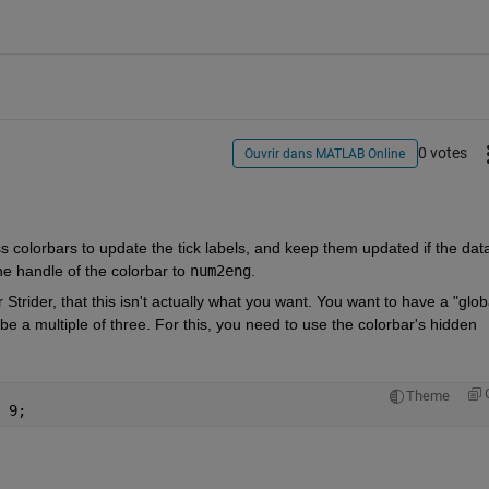
0 votes
Ouvrir dans MATLAB Online
 colorbars to update the tick labels, and keep them updated if the data 
e handle of the colorbar to 
num2eng
.
Strider, that this isn't actually what you want. You want to have a "globa
exponent for the colorbar, and for this to be a multiple of three. For this, you need to use the colorbar's hidden 
Theme
 9;