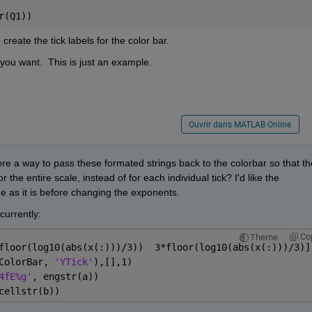
r(Q1))
o create the tick labels for the color bar.  
 you want.  This is just an example.  
Ouvrir dans MATLAB Online
ere a way to pass these formated strings back to the colorbar so that the
the entire scale, instead of for each individual tick? I'd like the 
e as it is before changing the exponents.
currently:
Co
Theme
floor(log10(abs(x(:)))/3))  3*floor(log10(abs(x(:)))/3)]
ColorBar, 
'YTick'
),[],1)
4fE%g'
, engstr(a))
cellstr(b))