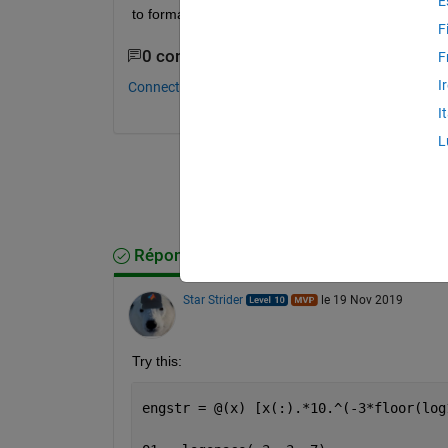
E
to format string printed elsewhere using this forma
F
0 commentaires
F
I
Connectez-vous pour commenter.
I
L
Réponse acceptée
Star Strider
le 19 Nov 2019
Try this: 
engstr = @(x) [x(:).*10.^(-3*floor(log