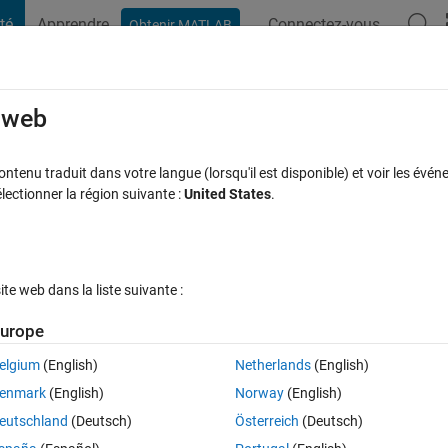
té
Apprendre
Connectez-vous
Obtenir MATLAB
t Playground
Discussions
Compétitions
Blogs
Publication
rcourir
FAQ MATLAB
Plus
e web
ring notation
tenu traduit dans votre langue (lorsqu'il est disponible) et voir les événe
ctionner la région suivante :
United States
.
 acceptée
Mise à jour 3 Juil 2020
29 Vues (30 jours)
e web dans la liste suivante :
urope
elgium
(English)
Netherlands
(English)
0 votes
enmark
(English)
Norway
(English)
ential notation, with all exponents being a multiple of 3?
eutschland
(Deutsch)
Österreich
(Deutsch)
want for values printed to the Command Window, but I cannot find anythin