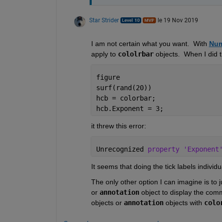
Star Strider
le 19 Nov 2019
I am not certain what you want.  With 
Num
apply to 
cololrbar
 objects.  When I did 
figure
surf(rand(20))
hcb = colorbar;
hcb.Exponent = 3;
it threw this error: 
Unrecognized 
property 'Exponent
It seems that doing the tick labels individua
The only other option I can imagine is to j
or 
annotation
 object to display the com
objects or 
annotation
 objects with 
colo