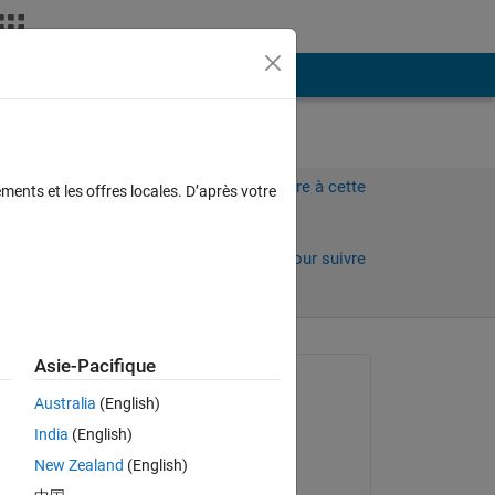
Plus
Connectez-vous pour répondre à cette
ments et les offres locales. D’après votre
question.
Partager
Connectez-vous pour suivre
l’activité
Asie-Pacifique
Question posée :
Australia
(English)
Peter
India
(English)
le 19 Nov 2019
New Zealand
(English)
Réponse apportée :
g 