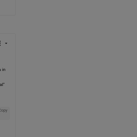
in 
l" 
Copy