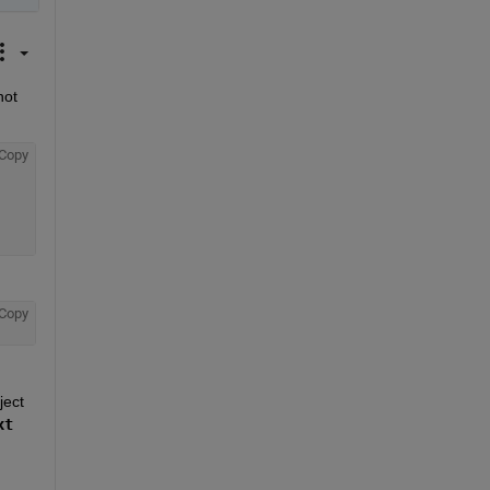
ot 
Copy
Copy
ject 
xt