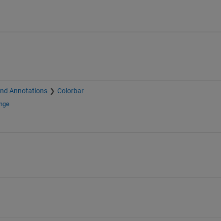
and Annotations
Colorbar
ange