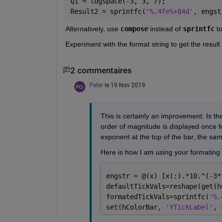
Q1 = logspace(-3, 3, 7);
Result2 = sprintfc(
'%.4fe%+04d'
, engst
Alternatively, use 
compose
 instead of 
sprintfc
 t
Experiment with the format string to get the result
2 commentaires
Peter
le 19 Nov 2019
This is certainly an improvement. Is th
order of magnitude is displayed once for 
exponent at the top of the bar, the sam
Here is how I am using your formating 
engstr = @(x) [x(:).*10.^(-3*
defaultTickVals=reshape(get(h
formatedTickVals=sprintfc(
'%.
set(hColorBar, 
'YTickLabel'
, 