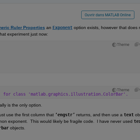
Ouvrir dans MATLAB Online
eric Ruler Properties
 an 
Exponent
 option exists, however that does n
that experiment just now: 
Theme
Theme
' for class 'matlab.graphics.illustration.ColorBar'.
lly is the only option.  
ust use the first column that 
‘engstr’
 returns, and then use a 
text
 ob
mon exponent.  This would likely be fragile code.  I have never used 
te
rbar
 objects.  