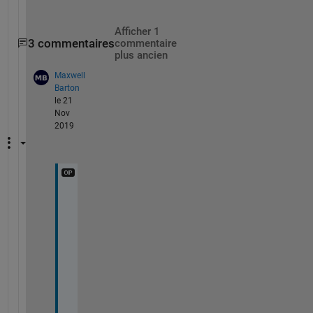
Afficher 1
3 commentaires
commentaire
plus ancien
Maxwell
Barton
le 21
Nov
2019
T
h
a
n
k
s 
r
e