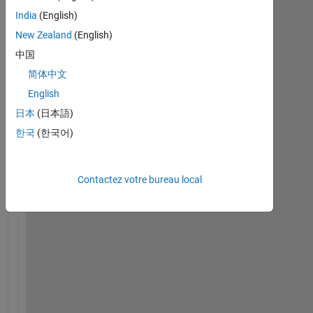
plus
India
(English)
anciens
New Zealand
(English)
中国
简体中文
English
I 
h
日本
(日本語)
a
한국
(한국어)
v
e 
a 
Contactez votre bureau local
d
a
t
a 
s
e
r
i
e