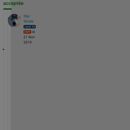
acceptée
Star
Strider
le
21 Nov
2019
I 
h
a
v
e 
n
o 
i
d
e