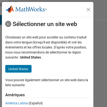
Passer au contenu
MATLAB
Answers
AB Answers
File Exchange
Cody
AI Chat Playground
Discuss
Sélectionner un site web
Choisissez un site web pour accéder au contenu traduit
dans votre langue (lorsqu'il est disponible) et voir les
Reduce
événements et les offres locales. D’après votre position,
nous vous recommandons de sélectionner la région
data
suivante :
United States
.
points
from
United States
200 to
Vous pouvez également sélectionner un site web dans la
108
liste suivante :
Amériques
Maxwell
Barton
América Latina
(Español)
21