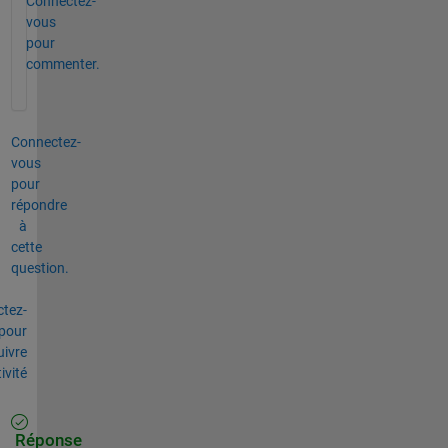
Connectez-
vous
pour
commenter.
Connectez-
vous
pour
répondre
à
cette
question.
tez-
pour
uivre
tivité
Réponse