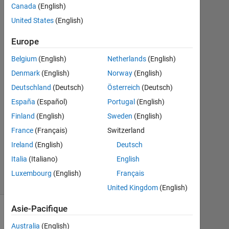
Canada
(English)
Nov
United States
(English)
2019
2
Europe
Réponses
Belgium
(English)
Netherlands
(English)
Réponse
Denmark
(English)
Norway
(English)
acceptée
Deutschland
(Deutsch)
Österreich
(Deutsch)
Mise
España
(Español)
Portugal
(English)
à
Finland
(English)
Sweden
(English)
jour
France
(Français)
Switzerland
21
Ireland
(English)
Deutsch
Nov
2019
Italia
(Italiano)
English
19 Vues
Luxembourg
(English)
Français
(30 jours)
United Kingdom
(English)
Asie-Pacifique
Afficher
Australia
(English)
commentaires