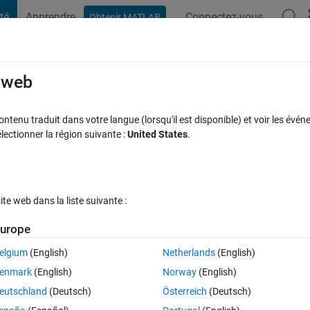
té
Apprendre
Connectez-vous
Obtenir MATLAB
t Playground
Discussions
Compétitions
Blogs
Publication
rcourir
FAQ MATLAB
Plus
e web
gal
tenu traduit dans votre langue (lorsqu'il est disponible) et voir les événe
ctionner la région suivante :
United States
.
Mise à jour 21 Nov 2019
onse
13 Vues (30 jours)
e web dans la liste suivante :
urope
elgium
(English)
Netherlands
(English)
0 votes
enmark
(English)
Norway
(English)
eutschland
(Deutsch)
Österreich
(Deutsch)
G on a mouse. I would like to do root mean sqaure of the entire signal. 