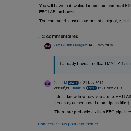
You will have to download a tool that can read EDF 
EEGLAB toolboxes.
The command to calculate rms of a signal, 
x
, is ju
2 commentaires
Ramakrishna Maganti
le 21 Nov 2019
I already have a .edfload MATLAB scrip
Daniel M
le 21 Nov 2019
Modifié(e) :
Daniel M
le 21 Nov 2019
I don't know how new you are to MATLAB. 
needs (you mentioned a bandpass filter).
There are probably a zillion EEG pipelines
Connectez-vous pour commenter.