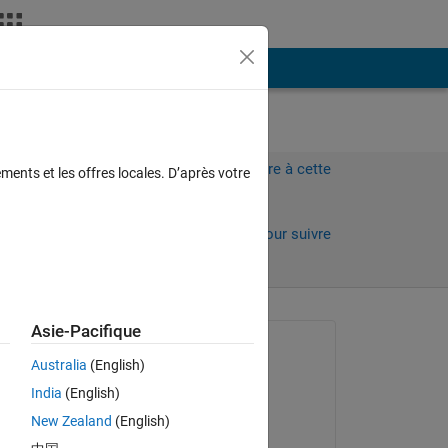
Plus
Connectez-vous pour répondre à cette
ments et les offres locales. D’après votre
question.
Partager
Connectez-vous pour suivre
l’activité
Asie-Pacifique
Question posée :
Australia
(English)
Ramakrishna Maganti
India
(English)
le 21 Nov 2019
New Zealand
(English)
Modifié(e) :