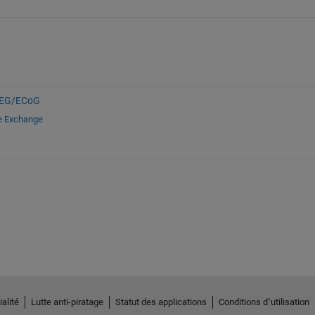
EG/ECoG
le Exchange
alité
Lutte anti-piratage
Statut des applications
Conditions d՚utilisation