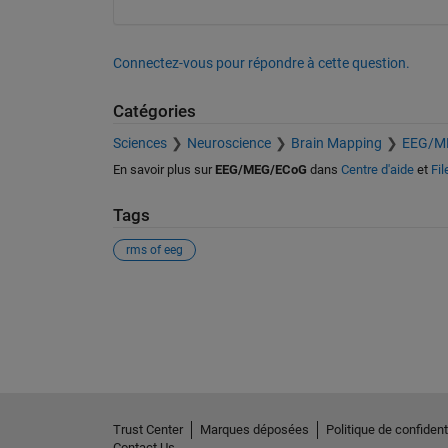
Connectez-vous pour répondre à cette question.
Catégories
Sciences
Neuroscience
Brain Mapping
EEG/M
En savoir plus sur
EEG/MEG/ECoG
dans
Centre d'aide
et
Fi
Tags
rms of eeg
Voir également
Trust Center
Marques déposées
Politique de confidenti
Contact Us