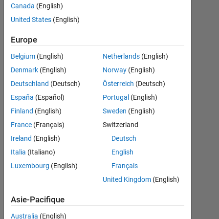
ECG
Canada
(English)
signal?
United States
(English)
Europe
Dhiyaa Al-
Belgium
(English)
Netherlands
(English)
Shammari
25
Denmark
(English)
Norway
(English)
Nov
Deutschland
(Deutsch)
Österreich
(Deutsch)
2019
España
(Español)
Portugal
(English)
1
Finland
(English)
Sweden
(English)
Réponse
France
(Français)
Switzerland
Mise
Ireland
(English)
Deutsch
à
Italia
(Italiano)
English
jour
Luxembourg
(English)
Français
25
Nov
United Kingdom
(English)
2019
Asie-Pacifique
25 Vues
(30 jours)
Australia
(English)