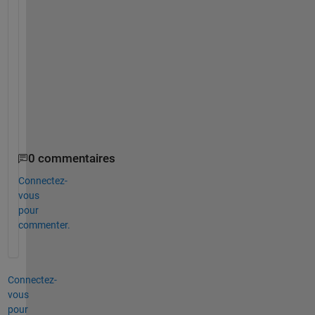
;
p
l
o
t
(
y
)
0 commentaires
Connectez-
vous
pour
commenter.
Connectez-
vous
pour