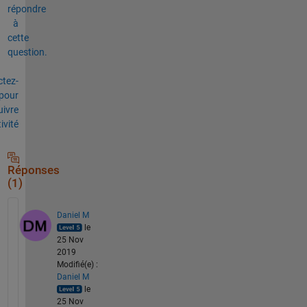
répondre
à
cette
question.
tez-
pour
uivre
tivité
Réponses
(1)
Daniel M
le
25 Nov
2019
Modifié(e) :
Daniel M
le
25 Nov