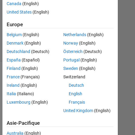
Canada
(English)
Mise
United States
(English)
à
jour
Europe
20
Août
Belgium
(English)
Netherlands
(English)
2021
Denmark
(English)
Norway
(English)
3 Vues
Deutschland
(Deutsch)
Österreich
(Deutsch)
(30 jours)
España
(Español)
Portugal
(English)
Finland
(English)
Sweden
(English)
Infos
France
(Français)
Switzerland
Cette
Ireland
(English)
Deutsch
question
Italia
(Italiano)
English
est
Luxembourg
(English)
Français
clôturée.
Rouvrir
United Kingdom
(English)
pour
Asie-Pacifique
modifier
ou
Australia
(English)