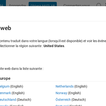
té
Apprendre
Connectez-vous
Obtenir MATLAB
t Playground
Discussions
Compétitions
Blogs
Publication
rcourir
FAQ MATLAB
Plus
e web
ng ginput in GUI?
tenu traduit dans votre langue (lorsqu'il est disponible) et voir les événe
ctionner la région suivante :
United States
.
Réponse acceptée
Mise à jour 24 Mar 2020
onses
14 Vues (30
e web dans la liste suivante :
Afficher commentaires plus
urope
elgium
(English)
Netherlands
(English)
0 votes
enmark
(English)
Norway
(English)
eutschland
(Deutsch)
Österreich
(Deutsch)
in GUI writen in GUIDE to select a sub-space of a scatter plot? 