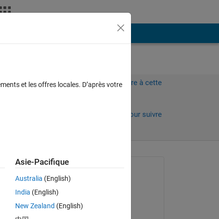
Plus
Connectez-vous pour répondre à cette
ments et les offres locales. D’après votre
question.
 jours)
Partager
Connectez-vous pour suivre
l’activité
 anciens
Asie-Pacifique
Question posée :
Australia
(English)
Mohammad Shahbazy
India
(English)
le 26 Nov 2019
New Zealand
(English)
Modifié(e) :