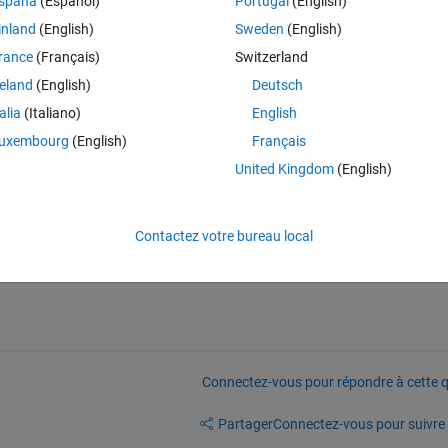
spaña
(Español)
Portugal
(English)
inland
(English)
Sweden
(English)
rance
(Français)
Switzerland
reland
(English)
Deutsch
s ancien
talia
(Italiano)
English
uxembourg
(English)
Français
United Kingdom
(English)
Contactez votre bureau local
?
Connectez-vous pour répondre à cette q
Partager
Connectez-vous pour suivre l