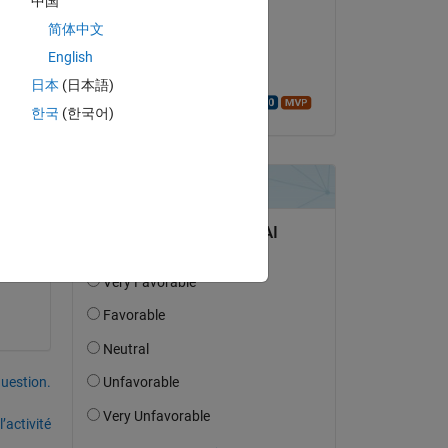
中国
Mohammad Shahbazy
简体中文
le 24 Mar 2020
English
Acceptée :
日本
(日本語)
Walter Roberson
한국
(한국어)
uestion.
’activité