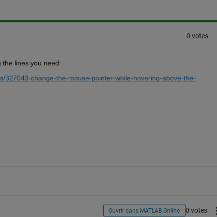
0 votes
g the lines you need:   
s/327043-change-the-mouse-pointer-while-hovering-above-the-
0 votes
Ouvrir dans MATLAB Online