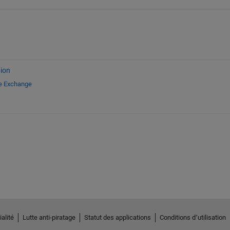
ion
le Exchange
alité
Lutte anti-piratage
Statut des applications
Conditions d՚utilisation