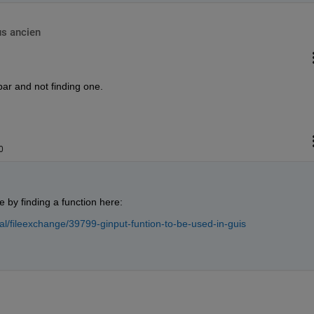
us ancien
lbar and not finding one.
0
e by finding a function here:
l/fileexchange/39799-ginput-funtion-to-be-used-in-guis