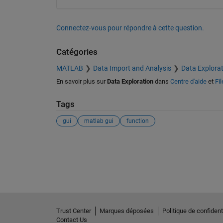
Connectez-vous pour répondre à cette question.
Catégories
MATLAB
Data Import and Analysis
Data Explorat
En savoir plus sur
Data Exploration
dans
Centre d'aide
et
Fi
Tags
gui
matlab gui
function
Voir également
Trust Center
Marques déposées
Politique de confidenti
Contact Us