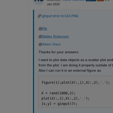
Jan 2020
ginput error in GUI.PNG
@
Rik
@
Walter Roberson
@
Adam Danz
Thanks for your answers.
I want to plot data objects as a scatter plot a
from the plot. I am doing it properly outside of 
Also I can run it in an external figure as 
figure(1);plot(X(:,1),X(:,2),
'.'
); 
X = rand(1000,2);
plot(X(:,1),X(:,2),
'.'
);
[x,y] = ginput(7); 