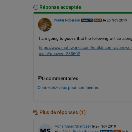
Réponse acceptée
Walter Roberson
le 26 Nov 2019
I am going to 
guess
 that the following will be alon
https://www.mathworks.com/matlabcentral/answer
axes#answer_256602
0 commentaires
Connectez-vous pour commenter.
Plus de réponses (1)
Mohammad Shahbazy
le 27 Nov 2019
Modifié(e) :
Walter Roberson
le 6