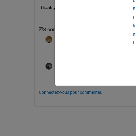
E
Thank you in advance
F
F
I
3 commentaires
Afficher 1 commentaire plu
I
Walter Roberson
le 26 Nov 2019
L
In MATLAB every figure is a gui.
Adam Danz
le 26 Nov 2019
What does "alongside" mean in this case
Connectez-vous pour commenter.