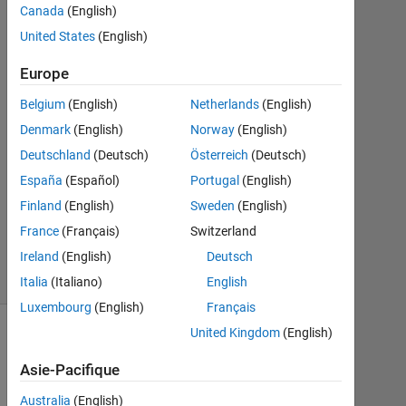
Canada
(English)
30
United States
(English)
Nov
2019
Europe
1
Réponse
Belgium
(English)
Netherlands
(English)
Denmark
(English)
Norway
(English)
Mise
Deutschland
(Deutsch)
Österreich
(Deutsch)
à
jour
España
(Español)
Portugal
(English)
3
Finland
(English)
Sweden
(English)
Déc
France
(Français)
Switzerland
2019
Ireland
(English)
Deutsch
23 Vues
(30 jours)
Italia
(Italiano)
English
Luxembourg
(English)
Français
United Kingdom
(English)
Afficher
commentaires
Asie-Pacifique
plus
anciens
Australia
(English)