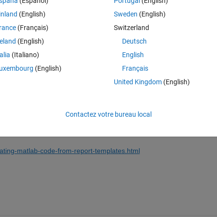
spaña
(Español)
Portugal
(English)
inland
(English)
Sweden
(English)
rance
(Français)
Switzerland
reland
(English)
Deutsch
Connectez-vous pour répondre à cette q
talia
(Italiano)
English
uxembourg
(English)
Français
Partager
Connectez-vous pour suivre l
United Kingdom
(English)
Contactez votre bureau local
0 votes
ating-matlab-code-from-report-templates.html