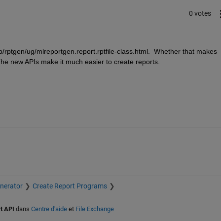
0 votes
ptgen/ug/mlreportgen.report.rptfile-class.html.  Whether that makes 
 The new APIs make it much easier to create reports.
nerator
Create Report Programs
t API
dans
Centre d'aide
et
File Exchange