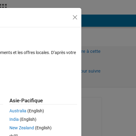
Plus
Connectez-vous pour répondre à cette
ments et les offres locales. D’après votre
question.
Partager
Connectez-vous pour suivre
l’activité
Asie-Pacifique
Question posée :
Australia
(English)
John
India
(English)
le 9 Jan 2020
New Zealand
(English)
Réponse apportée :