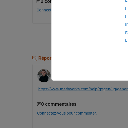
E
0 commentaires
F
Connectez-vous pour commenter.
F
I
I
L
Réponses (2)
David Hill
le 9 Jan 2020
https://www.mathworks.com/help/rptgen/ug/gener
0 commentaires
Connectez-vous pour commenter.