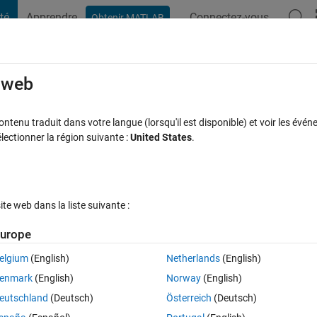
té
Apprendre
Connectez-vous
Obtenir MATLAB
t Playground
Discussions
Compétitions
Blogs
Publication
rcourir
FAQ MATLAB
Plus
e web
tenu traduit dans votre langue (lorsqu'il est disponible) et voir les événe
ctionner la région suivante :
United States
.
r 9 Jan 2020
329 Vues (30 jours)
e web dans la liste suivante :
urope
elgium
(English)
Netherlands
(English)
0 votes
enmark
(English)
Norway
(English)
the .mlx?
eutschland
(Deutsch)
Österreich
(Deutsch)