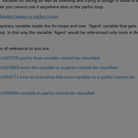
riable for slicing as well as indexing and trying to assign a value to it.
le you cannot use it anywhere else in the parfor loop.
fication Issues in parfor-Loops
.
ary variable inside the for loops and one  'Agent' variable that gets 
op. In this way the variable 'Agent' would be referenced only once in the
 of relevance to you are:
/147075-parfor-loop-variable-cannot-be-classified
/415859-error-the-variable-in-a-parfor-cannot-be-classified
/318771-how-to-overcome-this-error-variable-in-a-parfor-cannot-be-
/268894-variable-in-parfor-cannot-be-classified