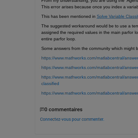
From my understanding, you are using the 'Agent' va
This error arises because once you index a variab
This has been mentioned in 
Solve Variable Classi
The suggested workaround would be to use a tempor
assigned the required values in the main parfor lo
entire parfor loop.
Some answers from the community which might be
https://www.mathworks.com/matlabcentral/answers
https://www.mathworks.com/matlabcentral/answers
https://www.mathworks.com/matlabcentral/answers
classified
https://www.mathworks.com/matlabcentral/answers
0 commentaires
Connectez-vous pour commenter.