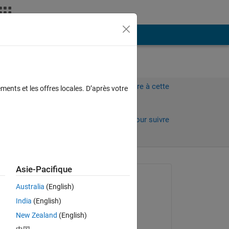
Plus
Connectez-vous pour répondre à cette
ments et les offres locales. D’après votre
question.
Partager
Connectez-vous pour suivre
l’activité
Asie-Pacifique
Question posée :
Australia
(English)
Veronika Mazulina
India
(English)
le 28 Jan 2020
Copy
New Zealand
(English)
Réponse apportée :