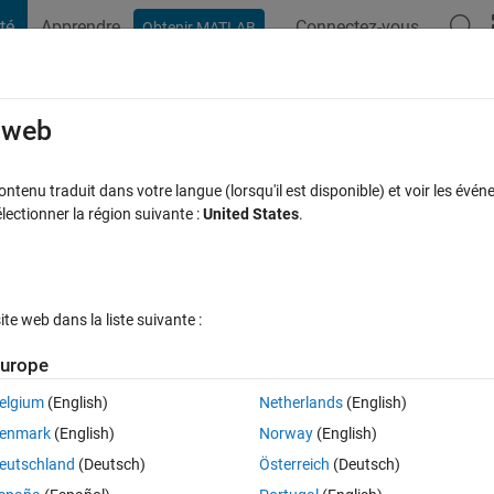
té
Apprendre
Connectez-vous
Obtenir MATLAB
t Playground
Discussions
Compétitions
Blogs
Publication
rcourir
FAQ MATLAB
Plus
e web
parfor cannot be classified
tenu traduit dans votre langue (lorsqu'il est disponible) et voir les événe
ctionner la région suivante :
United States
.
Mise à jour 22 Déc 2020
e
4 Vues (30 jours)
e web dans la liste suivante :
urope
elgium
(English)
Netherlands
(English)
0 votes
Ouvrir dans MATLAB Online
enmark
(English)
Norway
(English)
Theme
eutschland
(Deutsch)
Österreich
(Deutsch)
artments
ompartment(ii).Vehicles),2)