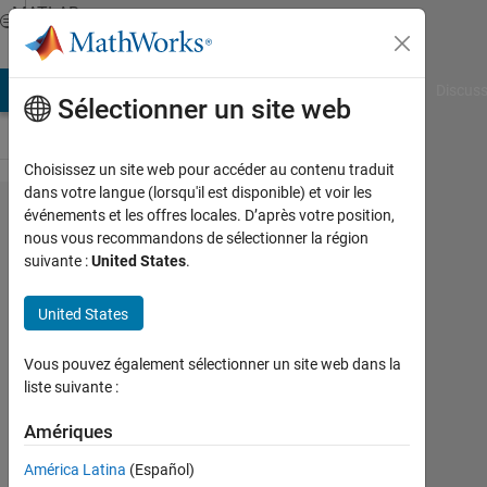
Passer au contenu
MATLAB
Answers
AB Answers
File Exchange
Cody
AI Chat Playground
Discuss
Sélectionner un site web
Choisissez un site web pour accéder au contenu traduit
dans votre langue (lorsqu'il est disponible) et voir les
Split
événements et les offres locales. D’après votre position,
nous vous recommandons de sélectionner la région
the
suivante :
United States
.
data
into
United States
group
Vous pouvez également sélectionner un site web dans la
then
liste suivante :
graph
Amériques
them
América Latina
(Español)