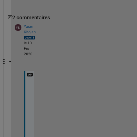
2 commentaires
Yaser
Khojah
le 10
Fév
2020
T
h
a
n
k 
y
o
u 
s