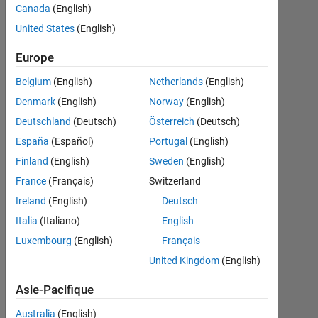
Yaser
Canada
(English)
Khojah
United States
(English)
10
Europe
Fév
Belgium
(English)
Netherlands
(English)
2020
Denmark
(English)
Norway
(English)
1
Réponse
Deutschland
(Deutsch)
Österreich
(Deutsch)
España
(Español)
Portugal
(English)
Réponse
Finland
(English)
Sweden
(English)
acceptée
France
(Français)
Switzerland
Mise
Ireland
(English)
Deutsch
à
Italia
(Italiano)
English
jour
Luxembourg
(English)
Français
10
Fév
United Kingdom
(English)
2020
Asie-Pacifique
13 Vues
(30 jours)
Australia
(English)