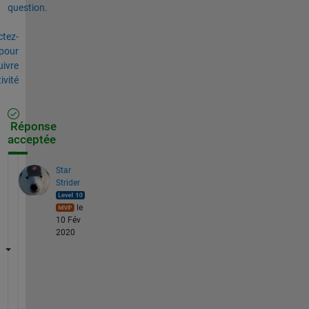
question.
tez-
pour
uivre
tivité
Réponse
acceptée
Star
Strider
le
10 Fév
2020
I