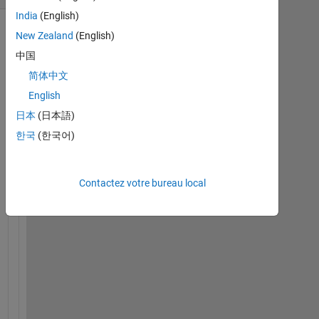
India
(English)
New Zealand
(English)
中国
简体中文
English
日本
(日本語)
한국
(한국어)
I 
h
Contactez votre bureau local
a
v
e 
a 
b
i
g 
m
a