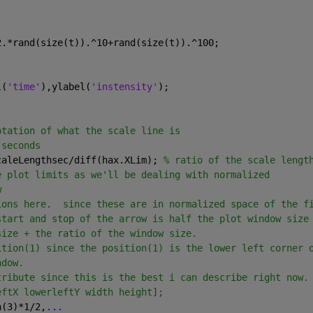
2.*rand(size(t)).^10+rand(size(t)).^100;
l(
'time'
),ylabel(
'instensity'
);
otation of what the scale line is
 seconds
caleLengthsec/diff(hax.XLim); 
% ratio of the scale lengt
e plot limits as we'll be dealing with normalized
w
ions here.  since these are in normalized space of the f
start and stop of the arrow is half the plot window size
size + the ratio of the window size.
ition(1) since the position(1) is the lower left corner 
ndow. 
tribute since this is the best i can describe right now.
eftX lowerleftY width height];
n(3)*1/2,
...