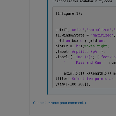
I cannot set this scalebar in my code
f1=figure(1);
set(f1,
'units'
,
'normalized'
,
'
f1.WindowState = 
'maximized'
;
hold 
on
;box 
on
; grid 
on
; 
plot(x,y,
'b'
);
%axis tight;
ylabel(
'Amplitud (pA)'
);
xlabel({
'Time (s)'
; [
'foot-Sp
'     Kiss and Run:'
  num
    axis([x(1) x(length(x)) m
title([
'Select two points aro
ylim([-100 200]);
Connectez-vous pour commenter.