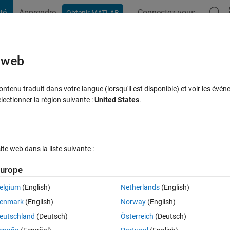
té
Apprendre
Connectez-vous
Obtenir MATLAB
t Playground
Discussions
Compétitions
Blogs
Publication
rcourir
FAQ MATLAB
Plus
e web
 (similiar to Google Maps)
tenu traduit dans votre langue (lorsqu'il est disponible) et voir les événe
ctionner la région suivante :
United States
.
Réponse acceptée
Mise à jour 8 Mar 2020
19 Vues (30 jours)
e web dans la liste suivante :
Afficher commentaires plus
urope
elgium
(English)
Netherlands
(English)
0 votes
enmark
(English)
Norway
(English)
eutschland
(Deutsch)
Österreich
(Deutsch)
sity. When I plot them want to draw a scale that changes accordingly wit