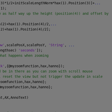
(3)*1/2+initScaleLengthNorm*hax(1).Position(3)]+
...
(1);
w as half way up the height (position(4)) and offset by 
n(2)+hax(1).Position(4)/2,
...
(2)+hax(1).Position(4)/2];            
ow'
,scalePosX,scalePosY, 
'String'
, 
...
engthsec) 
'seconds'
]);    
what happens when zooming
ck'
,{@myzoomfunction,hax,hanno});
d be in there as you can zoom with scroll mouse
l reset the view but not trigger the update in scale
zoomfunction,hax,hanno};
@myzoomfunction,hax,hanno};
nt,AX,AnnoText)