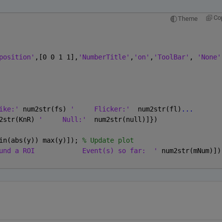
Co
Theme
position'
,[0 0 1 1],
'NumberTitle'
,
'on'
,
'ToolBar'
, 
'None'
ike:' 
num2str(fs) 
'     Flicker:'
  num2str(fl)
...
2str(KnR) 
'     Null:'
  num2str(null)]})
in(abs(y)) max(y)]); 
% Update plot
und a ROI            Event(s) so far:  ' 
num2str(mNum)])