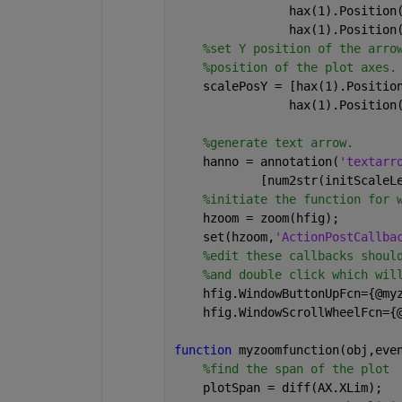
                hax(1).Position
                hax(1).Position
%set Y position of the arro
%position of the plot axes.
    scalePosY = [hax(1).Positio
                hax(1).Position
%generate text arrow.
    hanno = annotation(
'textarr
            [num2str(initScaleL
%initiate the function for 
    hzoom = zoom(hfig);
    set(hzoom,
'ActionPostCallba
%edit these callbacks shoul
%and double click which wil
    hfig.WindowButtonUpFcn={@my
    hfig.WindowScrollWheelFcn={
function 
myzoomfunction(obj,eve
%find the span of the plot
    plotSpan = diff(AX.XLim);