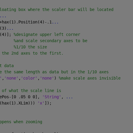
loating box where the scaler bar will be located
...
+hax(1).Position(4)-.1
...
(3)
...
(4)]; 
%designate upper left corner 
%and scale secondary axes to be
%1/10 the size
 the 2nd axes to the first.
t data
e the same length as data but in the 1/10 axes
'
,
'none'
,
'color'
,
'none'
) 
%make scale axes invisible
 of what the scale line is
ePos-[0 .05 0 0], 
'String'
, 
...
(hax(1).XLim))) 
'x'
]);
ppens when zooming