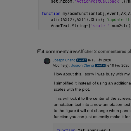
    set(hzoom,
'ActionPostCallback'
,{@m
function 
myzoomfunction(obj,event,AX,A
    xlim(AX(2),AX(1).XLim); 
%update th
    AnnoText.String=[
'scale ' 
num2str(
4 commentaires
Afficher 2 commentaires p
Joseph Cheng
le 18 Fév 2020
Modifié(e) :
Joseph Cheng
le 18 Fév 2020
How about this.  sorry i was busy with my 
I simplified it instead of using an additio
scales with the plot.  
This will lock it to the center of the screen
annotation text into a new annotation text 
to the figure it will not change when pann
function you can just as easily make it for
function 
Matlabanswer()