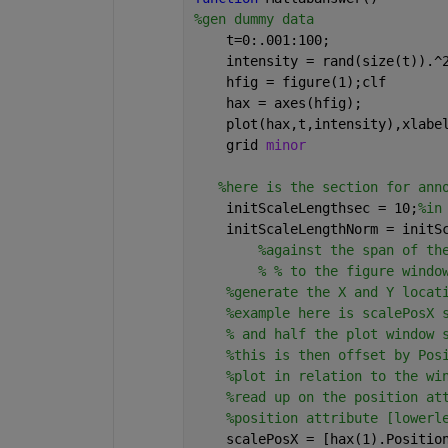
%gen dummy data
    t=0:.001:100;
    intensity = rand(size(t)).^
    hfig = figure(1);clf
    hax = axes(hfig);
    plot(hax,t,intensity),xlabe
    grid 
minor
%here is the section for ann
    initScaleLengthsec = 10;
%in
    initScaleLengthNorm = initS
%against the span of th
% % to the figure windo
%generate the X and Y locat
%example here is scalePosX 
% and half the plot window 
%this is then offset by Pos
%plot in relation to the wi
%read up on the position at
%position attribute [lowerl
    scalePosX = [hax(1).Positio