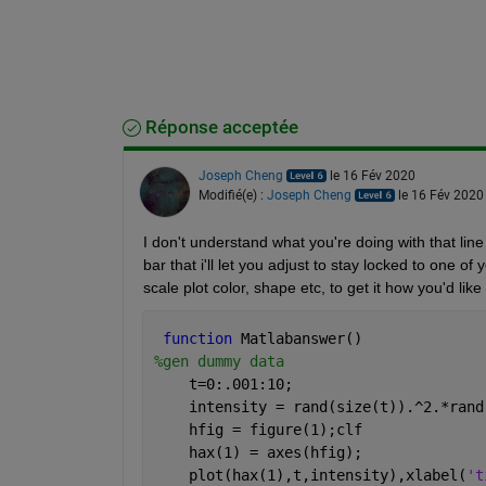
Réponse acceptée
Joseph Cheng
le 16 Fév 2020
Modifié(e) :
Joseph Cheng
le 16 Fév 2020
I don't understand what you're doing with that line 
bar that i'll let you adjust to stay locked to one o
scale plot color, shape etc, to get it how you'd like
function 
Matlabanswer()
%gen dummy data
    t=0:.001:10;
    intensity = rand(size(t)).^2.*rand
    hfig = figure(1);clf
    hax(1) = axes(hfig);
    plot(hax(1),t,intensity),xlabel(
't