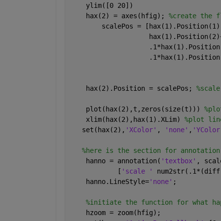
    ylim([0 20])
    hax(2) = axes(hfig); 
%create the f
        scalePos = [hax(1).Position(1)
                    hax(1).Position(2)
                    .1*hax(1).Position
                    .1*hax(1).Position
    hax(2).Position = scalePos; 
%scale
    plot(hax(2),t,zeros(size(t))) 
%plo
    xlim(hax(2),hax(1).XLim) 
%plot lin
   set(hax(2),
'XColor'
, 
'none'
,
'YColor
%here is the section for annotation
    hanno = annotation(
'textbox'
, scal
            [
'scale ' 
num2str(.1*(diff
    hanno.LineStyle=
'none'
;
%initiate the function for what ha
    hzoom = zoom(hfig);