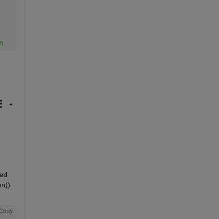
n
ed 
n() 
Copy