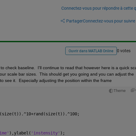
Connectez-vous pour répondre à cette q
Partager
Connectez-vous pour suivre l
0 votes
Ouvrir dans MATLAB Online
to check baseline.  I'll continue to read that however here is a quick sca
f your scale bar sizes.  This should get you going and you can adjust the 
 to see it.  Especially adjusting the position within the frame
Theme
(size(t)).^10+rand(size(t)).^100;
ime'
),ylabel(
'instensity'
);