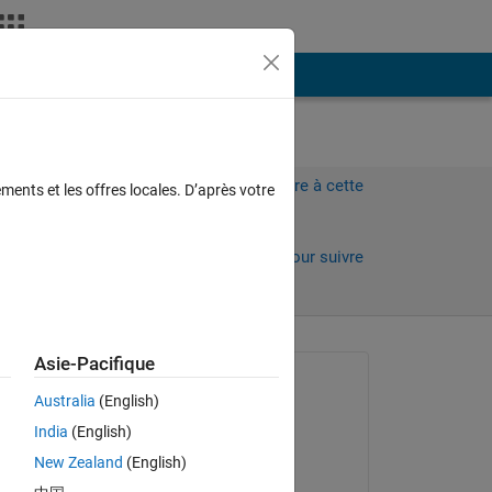
Plus
Connectez-vous pour répondre à cette
ments et les offres locales. D’après votre
question.
Partager
Connectez-vous pour suivre
l’activité
 anciens
Asie-Pacifique
Question posée :
Australia
(English)
Jose Rego Terol
India
(English)
le 16 Fév 2020
New Zealand
(English)
Commenté :
h 