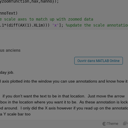
yzoomfunction,hax,hanno});
nnoText)
e scale axes to match up with zoomed data
.1*(diff(AX(1).XLim))) 
'x'
]; 
%update the scale annotatio
lus anciens
Ouvrir dans MATLAB Online
day job. 
nal axis plotted into the window you can use annotations and know how it 
.  if you don't want the text to be in that location.  Just move the arrow 
box in the location where you want it to be.  As these annotation is lock
ed around.  I only did the X axis however if you read up on the annotatio
 a Y scale bar too
Theme