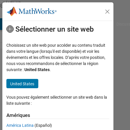
Passer au contenu
MATLAB
Answers
AB Answers
File Exchange
Cody
AI Chat Playground
Discuss
Sélectionner un site web
Choisissez un site web pour accéder au contenu traduit
dans votre langue (lorsqu'il est disponible) et voir les
object
événements et les offres locales. D’après votre position,
nous vous recommandons de sélectionner la région
classes
suivante :
United States
.
classification
layer must be
United States
equal in the
Vous pouvez également sélectionner un site web dans la
input
liste suivante :
trainingData
Amériques
plus 1 for the
"Background"
América Latina
(Español)