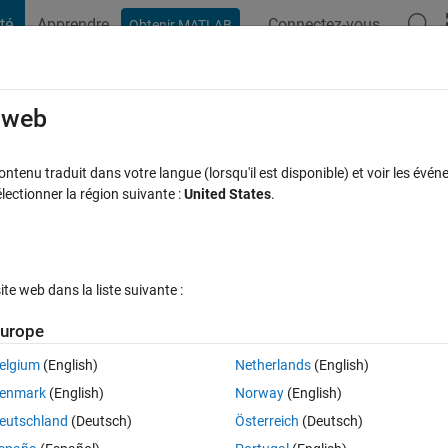
té
Apprendre
Connectez-vous
Obtenir MATLAB
t Playground
Discussions
Compétitions
Blogs
Publication
rcourir
FAQ MATLAB
Plus
e web
of type ClassificationNaiveBayes as an in
tenu traduit dans votre langue (lorsqu'il est disponible) et voir les événe
ctionner la région suivante :
United States
.
Mise à jour 5 Sep 2024
ponse
7 Vues (30 jours)
e web dans la liste suivante :
urope
elgium
(English)
Netherlands
(English)
0 votes
enmark
(English)
Norway
(English)
eutschland
(Deutsch)
Österreich
(Deutsch)