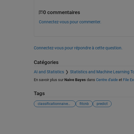
0 commentaires
Connectez-vous pour commenter.
Connectez-vous pour répondre à cette question.
Catégories
AI and Statistics
Statistics and Machine Learning T
En savoir plus sur
Naive Bayes
dans
Centre d'aide
et
File E
Tags
classificationnaivebayes
fitcnb
predict
Voir également