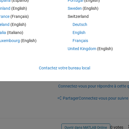
spaña
(Español)
Portugal
(English)
inland
(English)
Sweden
(English)
rance
(Français)
Switzerland
reland
(English)
Deutsch
assificationNaiveBayes as an index. 
talia
(Italiano)
English
uxembourg
(English)
Français
United Kingdom
(English)
Contactez votre bureau local
Connectez-vous pour répondre à cette q
Partager
Connectez-vous pour suivre l
0 votes
Ouvrir dans MATLAB Online