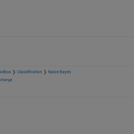
oolbox
Classification
Naive Bayes
xchange