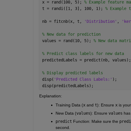
x = rand(100, 5); 
% Example feature ma
t = randi([1, 3], 100, 1); 
% Example t
nb = fitcnb(x, t, 
'Distribution'
, 
'ker
% New data for prediction
values = rand(10, 5); 
% New data matri
% Predict class labels for new data
predictedLabels = predict(nb, values);
% Display predicted labels
disp(
'Predicted Class Labels:'
);
disp(predictedLabels);
Explanation:
Training Data (
x
and
t
)
: Ensure
x
is you
New Data (
values
)
: Ensure
values
has
predict
Function
: Make sure the
predi
second.