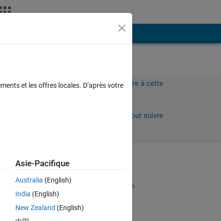
Plus
dex.
Connectez-vous pour répondre à cette
ments et les offres locales. D’après votre
question.
Partager
Connectez-vous pour suivre
l’activité
Asie-Pacifique
Question posée :
Australia
(English)
OUJAOURA MUSTAPHA
India
(English)
le 19 Fév 2020
New Zealand
(English)
Réponse apportée :