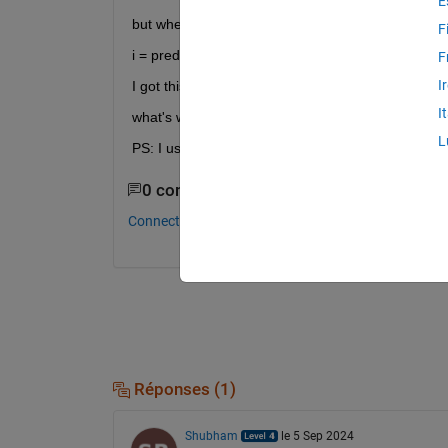
E
but when I try to classify new data : 
F
i = predict(nb,values);  
F
I
I got this error : Unable to use a value of type Cl
I
what's wrong? Can anyone help me please?
L
PS: I use Matlab 2019b
0 commentaires
Connectez-vous pour commenter.
Réponses (1)
Shubham
le 5 Sep 2024