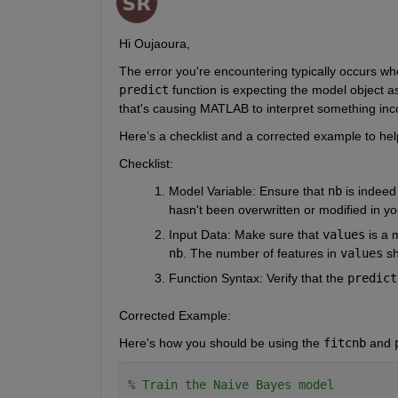
Hi Oujaoura,
The error you're encountering typically occurs wh
predict
function is expecting the model object as
that's causing MATLAB to interpret something inco
Here’s a checklist and a corrected example to hel
Checklist:
Model Variable
: Ensure that
nb
is indeed
hasn't been overwritten or modified in y
Input Data
: Make sure that
values
is a 
nb
. The number of features in
values
s
Function Syntax
: Verify that the
predict
Corrected Example:
Here's how you should be using the
fitcnb
and
% Train the Naive Bayes model