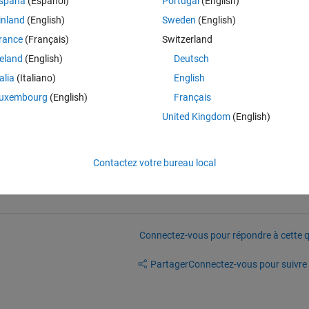
spaña
(Español)
Portugal
(English)
inland
(English)
Sweden
(English)
rance
(Français)
Switzerland
,1 below 1. and the values of w of the pixel 1,2 below 2 until the whole 
reland
(English)
Deutsch
talia
(Italiano)
English
re if it works because my matrix is massive.
uxembourg
(English)
Français
w,r*c);
United Kingdom
(English)
Contactez votre bureau local
Connectez-vous pour répondre à cette q
Partager
Connectez-vous pour suivre l