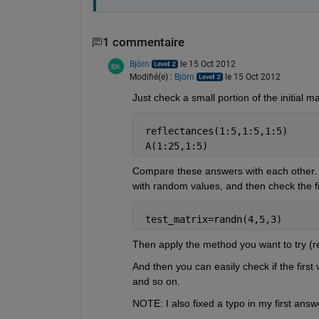
1 commentaire
Björn
le 15 Oct 2012
Modifié(e) :
Björn
le 15 Oct 2012
Just check a small portion of the initial ma
 reflectances(1:5,1:5,1:5)
 A(1:25,1:5)
Compare these answers with each other. Y
with random values, and then check the fin
 test_matrix=randn(4,5,3)
Then apply the method you want to try (rep
And then you can easily check if the first 
and so on.
NOTE: I also fixed a typo in my first answ