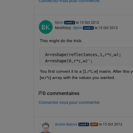
Connectez-vous pour commenter.
Björn
le 15 Oct 2012
Modifié(e) :
Björn
le 15 Oct 2012
This might do the trick:
 A=reshape(reflectances,1,r*c,w);
 A=reshape(A,r*c,w)';
You first convert it to a [1,r*c,w] matrix. After this
[w,r*c] array with the values you wanted.
0 commentaires
Connectez-vous pour commenter.
Andrei Bobrov
le 15 Oct 2012