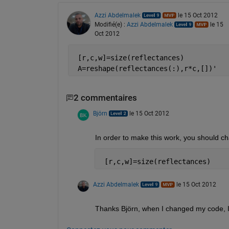
Azzi Abdelmalek
le 15 Oct 2012
Modifié(e) :
Azzi Abdelmalek
le 15
Oct 2012
 [r,c,w]=size(reflectances)  
 A=reshape(reflectances(:),r*c,[])'
2 commentaires
Björn
le 15 Oct 2012
In order to make this work, you should chan
 [r,c,w]=size(reflectances)
Azzi Abdelmalek
le 15 Oct 2012
Thanks Björn, when I changed my code, I