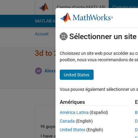
Passer au contenu
Centre d’aide MATLAB
Communau
MATLAB Answers
File Exchange
Cody
AI Cha
Accueil
Poser une question
Répondre
Pa
Sélectionner un sit
3d to 2d matrix
Choisissez un site web pour accéder au con
position, nous vous recommandons de séle
Alexandros Polykarpou
15 Oct 2012
4 Rép
United States
Vous pouvez également sélectionner un sit
Amériques
E
América Latina
(Español)
B
Canada
(English)
D
Hi guys,
United States
(English)
D
I have an [r c w] matrix where r & c are the pixels