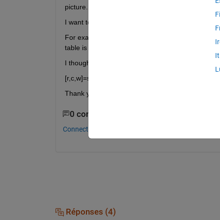
E
picture.
F
I want to turn this matrix to [w , x] matrix.
F
For example. I want the values of w for the pixel 1
I
table is finished.
I
I thought of the following commands but I'm not su
L
[r,c,w]=size(reflectances) A=reshape(reflectances,
Thank you.
0 commentaires
Connectez-vous pour commenter.
Réponses (4)