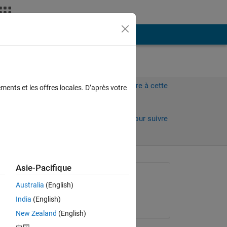
Plus
Connectez-vous pour répondre à cette
ments et les offres locales. D’après votre
question.
Partager
Connectez-vous pour suivre
l’activité
Asie-Pacifique
Question posée :
Australia
(English)
Alexandros Polykarpou
India
(English)
le 15 Oct 2012
New Zealand
(English)