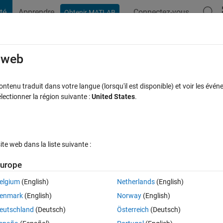
té
Apprendre
Connectez-vous
Obtenir MATLAB
t Playground
Discussions
Compétitions
Blogs
Publication
rcourir
FAQ MATLAB
Plus
e web
tenu traduit dans votre langue (lorsqu'il est disponible) et voir les événe
ctionner la région suivante :
United States
.
onses
10 Vues (30 jours)
e web dans la liste suivante :
urope
elgium
(English)
Netherlands
(English)
0 votes
enmark
(English)
Norway
(English)
eutschland
(Deutsch)
Österreich
(Deutsch)
 of a hyperspectral picture and the w are the number of layers of the 