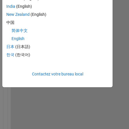
India
(English)
H
New Zealand
(English)
i
, 
中国
I 
简体中文
a
English
m 
u
日本
(日本語)
s
한국
(한국어)
i
n
g 
Contactez votre bureau local
U
S
B 
2
0
5 
M
C
C 