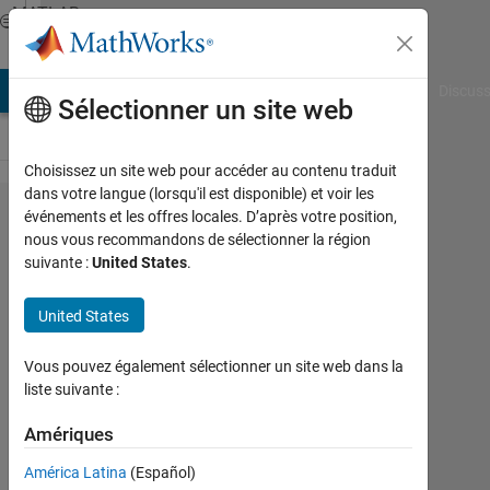
Passer au contenu
MATLAB
Answers
AB Answers
File Exchange
Cody
AI Chat Playground
Discuss
Sélectionner un site web
Choisissez un site web pour accéder au contenu traduit
dans votre langue (lorsqu'il est disponible) et voir les
How
événements et les offres locales. D’après votre position,
nous vous recommandons de sélectionner la région
to
suivante :
United States
.
pass
double
United States
data
Vous pouvez également sélectionner un site web dans la
to
liste suivante :
analog
Amériques
output
pin of
América Latina
(Español)