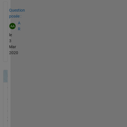
Voir également
Question
posée :
A
R
le
3
Mar
2020