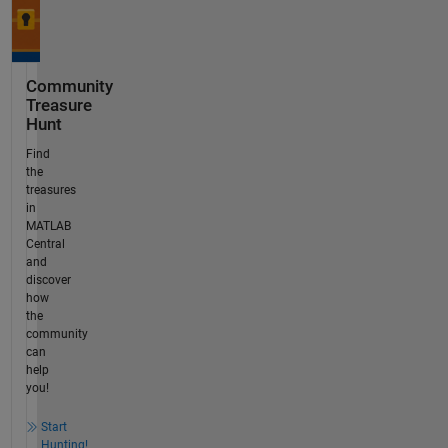
Community
Treasure
Hunt
Find
the
treasures
in
MATLAB
Central
and
discover
how
the
community
can
help
you!
Start
Hunting!