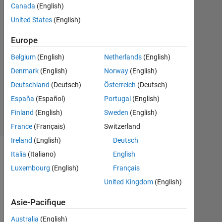
DAQ
Canada
(English)
United States
(English)
A
Europe
R
3
Belgium
(English)
Netherlands
(English)
Mar
Denmark
(English)
Norway
(English)
2020
Deutschland
(Deutsch)
Österreich
(Deutsch)
0
España
(Español)
Portugal
(English)
Réponses
4 Vues
Finland
(English)
Sweden
(English)
(30 jours)
France
(Français)
Switzerland
Ireland
(English)
Deutsch
Italia
(Italiano)
English
Luxembourg
(English)
Français
United Kingdom
(English)
Asie-Pacifique
Australia
(English)