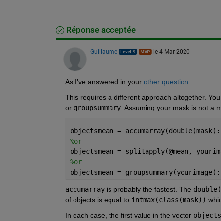
Réponse acceptée
Guillaume
le 4 Mar 2020
As I've answered in your 
other question
:        
This requires a different approach altogether. You
or 
groupsummary
. Assuming your mask is not a m
objectsmean = accumarray(double(mask(:
%or
objectsmean = splitapply(@mean, yourim
%or
objectsmean = groupsummary(yourimage(:
accumarray
 is probably the fastest. The 
double(
of objects is equal to 
intmax(class(mask))
 whi
In each case, the first value in the vector 
objects