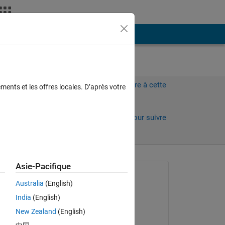
Plus
Connectez-vous pour répondre à cette
ments et les offres locales. D’après votre
question.
Partager
Connectez-vous pour suivre
l’activité
Asie-Pacifique
Question posée :
Australia
(English)
Gina Carts
India
(English)
le 4 Mar 2020
 
New Zealand
(English)
Réponse apportée :