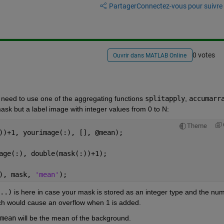
Partager
Connectez-vous pour suivre l
0 votes
Ouvrir dans MATLAB Online
 need to use one of the aggregating functions 
splitapply
, 
accumarr
ask but a label image with integer values from 0 to N:
Theme
))+1, yourimage(:), [], @mean);
age(:), double(mask(:))+1);
), mask, 
'mean'
);
..)
 is here in case your mask is stored as an integer type and the num
ch would cause an overflow when 1 is added.
mean
 will be the mean of the background.