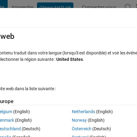
té
Apprendre
Connectez-vous
Obtenir MATLAB
t Playground
Discussions
Compétitions
Blogs
Publication
rcourir
FAQ MATLAB
Plus
e web
with nonzero pixels
tenu traduit dans votre langue (lorsqu'il est disponible) et voir les événe
ctionner la région suivante :
United States
.
se acceptée
Mise à jour 4 Mar 2020
27 Vues (30 jours)
e web dans la liste suivante :
urope
elgium
(English)
Netherlands
(English)
0 votes
enmark
(English)
Norway
(English)
 I have a 3D volume that I would like to calculate the mean of the pixels
eutschland
(Deutsch)
Österreich
(Deutsch)