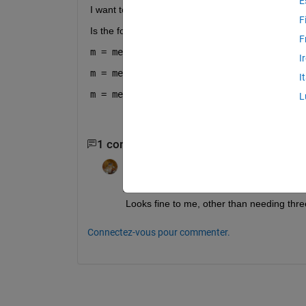
E
I want to calculate the mean of the regions with
F
Is the following correct? 
F
m = mean(volume(mask==1)); 
I
m = mean(volume(mask==2)); 
I
m = mean(volume(mask==3)); 
L
1 commentaire
Walter Roberson
le 4 Mar 2020
Modifié(e) :
Walter Roberson
le 4 Ma
2020
Looks fine to me, other than needing three
Connectez-vous pour commenter.